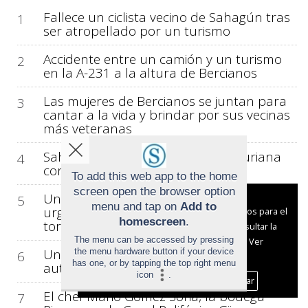
Fallece un ciclista vecino de Sahagún tras
1
ser atropellado por un turismo
Accidente entre un camión y un turismo
2
en la A-231 a la altura de Bercianos
Las mujeres de Bercianos se juntan para
3
cantar a la vida y brindar por sus vecinas
más veteranas
Sahagún reinventa la espicha asturiana
4
con sones de dulzaina y tambor
To add this web app to the home
screen open the browser option
Un análisis arquitectónico advierte de la
Aviso sobre el Uso de cookies:
5
menu and tap on
Add to
urgencia de restaurar la cubierta de la
Utilizamos cookies nuestras y de terceros para el
homescreen
.
torre de la iglesia de Villamol
funcionamiento del digital. Puedes consultar la
The menu can be accessed by pressing
lista de cookies y como desconectarlas.
Ver
Una colisión deja tres heridos en la
the menu hardware button if your device
6
nuestra Política de Privacidad y Cookies
has one, or by tapping the top right menu
autovía A-231 a la altura de Sahagún
icon
.
Aceptar Cookies
Personalizar
El chef Mario Gómez Soria, la bodega
7