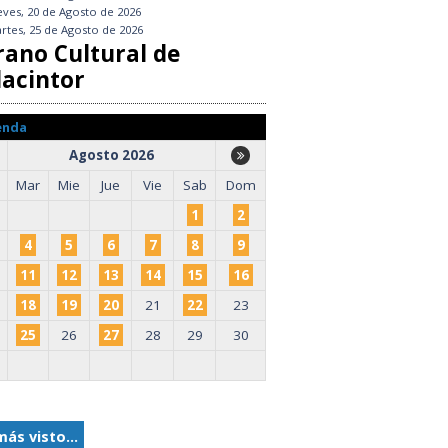
eves, 20 de Agosto de 2026
rtes, 25 de Agosto de 2026
rano Cultural de
lacintor
enda
Agosto 2026
Mar
Mie
Jue
Vie
Sab
Dom
1
2
4
5
6
7
8
9
11
12
13
14
15
16
18
19
20
21
22
23
25
26
27
28
29
30
más visto...