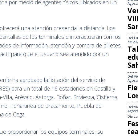
ancia por medio de agentes físicos ubicados en un
Agost
Ve
Vi
Sa
 ofrecerá una atención presencial a distancia. Los
pantallas de los terminales e interactuarán con los
Del
Lu
de 20
des de información, atención y compra de billetes.
Tal
 táctil para que el usuario sea atendido por un
ed
Sa
Del
Vi
nfe ha aprobado la licitación del servicio de
Agost
Fie
ES) para un total de 16 estaciones en Castilla y
Lo
lla, Arévalo, Astorga, Boñar, Briviesca, Cistierna,
sorno, Peñaranda de Bracamonte, Puebla de
Del
Vi
Agost
na de Cega.
Día
Lu
Fes
te
ue proporcionar los equipos terminales, su