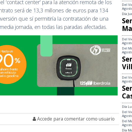
el ‘contact center’ para la atención remota de los
Del
Vi
Agost
ontrato será de 13,3 millones de euros para 134
Día
Ju
versión que sí permitiría la contratación de una
Se
media jornada, en todas las paradas afectadas.
Ma
Del
Vi
Agost
Del
Mi
Agost
Se
Vi
Del
Vi
Agost
Se
Ca
Día
Lu
Del
Vi
Agost
Accede para comentar como usuario
Del
Ma
Agost
Día
Ma