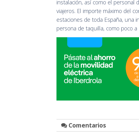
instalación, así como el personal d
viajeros. El importe máximo del c
estaciones de toda España, una in
persona de taquilla, como poco a 
Comentarios