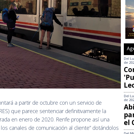
Ag
Del
Lu
de 20
Co
'Pu
Le
Del
Lu
de 20
ntará a partir de octubre con un servicio de
Abi
RES) que parece sentenciar definitivamente la
pa
cerrada en enero de 2020. Renfe propone así una
el
 los canales de comunicación al cliente” dotándolos
Del
Mi