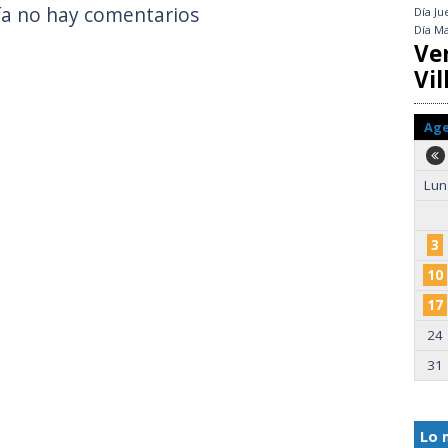
a no hay comentarios
Día
Ju
Día
Ma
Ve
Vil
Ag
Lun
3
10
17
24
31
Lo 