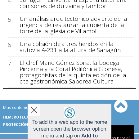
4
con sones de dulzaina y tambor
Un análisis arquitectónico advierte de la
5
urgencia de restaurar la cubierta de la
torre de la iglesia de Villamol
Una colisión deja tres heridos en la
6
autovía A-231 a la altura de Sahagún
El chef Mario Gómez Soria, la bodega
7
Pincerna y la Coral Polifónica Gijonesa,
protagonistas de la quinta edición de la
cita gastronómica Saborea Cultura
Mas contenido de Sahagún Digital:
HEMEROTECA
TÉRMINOS DE USO
To add this web app to the home
PROTECCIÓN DE DATOS
screen open the browser option
Aviso sobre el Uso de cookies:
menu and tap on
Add to
Utilizamos cookies nuestras y de terceros para el