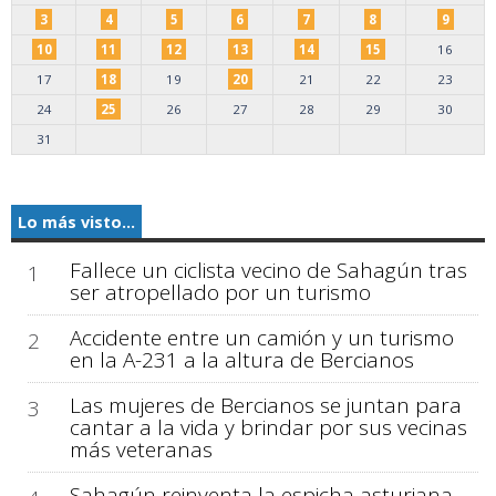
3
4
5
6
7
8
9
10
11
12
13
14
15
16
17
18
19
20
21
22
23
24
25
26
27
28
29
30
31
Lo más visto...
Fallece un ciclista vecino de Sahagún tras
1
ser atropellado por un turismo
Accidente entre un camión y un turismo
2
en la A-231 a la altura de Bercianos
Las mujeres de Bercianos se juntan para
3
cantar a la vida y brindar por sus vecinas
más veteranas
Sahagún reinventa la espicha asturiana