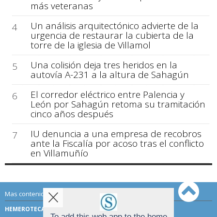
más veteranas
Un análisis arquitectónico advierte de la
4
urgencia de restaurar la cubierta de la
torre de la iglesia de Villamol
Una colisión deja tres heridos en la
5
autovía A-231 a la altura de Sahagún
El corredor eléctrico entre Palencia y
6
León por Sahagún retoma su tramitación
cinco años después
IU denuncia a una empresa de recobros
7
ante la Fiscalía por acoso tras el conflicto
en Villamuñío
Mas contenido de Sahagún Digital:
HEMEROTECA
TÉRMINOS DE USO
To add this web app to the home