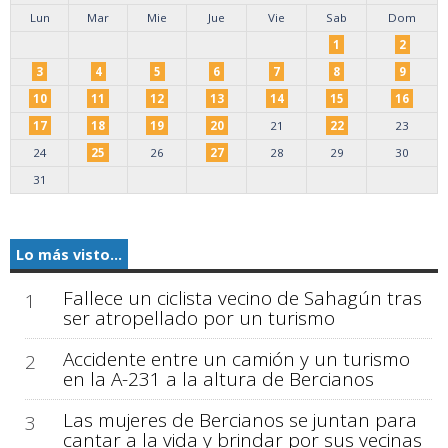
Lun
Mar
Mie
Jue
Vie
Sab
Dom
1
2
3
4
5
6
7
8
9
10
11
12
13
14
15
16
17
18
19
20
21
22
23
24
25
26
27
28
29
30
31
Lo más visto...
Fallece un ciclista vecino de Sahagún tras
1
ser atropellado por un turismo
Accidente entre un camión y un turismo
2
en la A-231 a la altura de Bercianos
Las mujeres de Bercianos se juntan para
3
cantar a la vida y brindar por sus vecinas