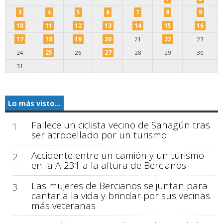
3
4
5
6
7
8
9
10
11
12
13
14
15
16
17
18
19
20
21
22
23
24
25
26
27
28
29
30
31
Lo más visto...
Fallece un ciclista vecino de Sahagún tras
1
ser atropellado por un turismo
Accidente entre un camión y un turismo
2
en la A-231 a la altura de Bercianos
Las mujeres de Bercianos se juntan para
3
cantar a la vida y brindar por sus vecinas
más veteranas