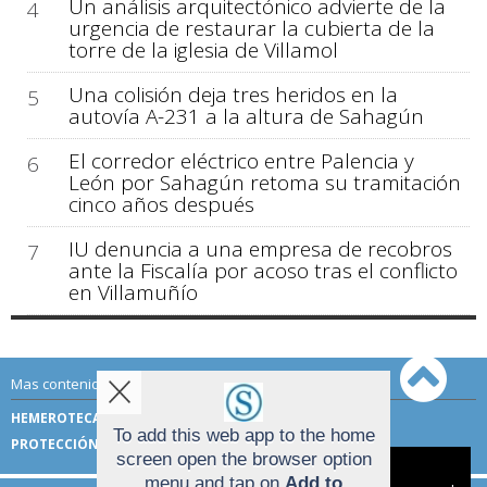
Un análisis arquitectónico advierte de la
4
urgencia de restaurar la cubierta de la
torre de la iglesia de Villamol
Una colisión deja tres heridos en la
5
autovía A-231 a la altura de Sahagún
El corredor eléctrico entre Palencia y
6
León por Sahagún retoma su tramitación
cinco años después
IU denuncia a una empresa de recobros
7
ante la Fiscalía por acoso tras el conflicto
en Villamuñío
Mas contenido de Sahagún Digital:
HEMEROTECA
TÉRMINOS DE USO
To add this web app to the home
PROTECCIÓN DE DATOS
screen open the browser option
Aviso sobre el Uso de cookies:
menu and tap on
Add to