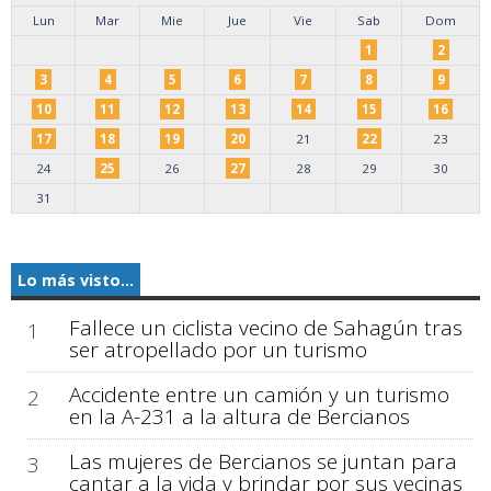
Lun
Mar
Mie
Jue
Vie
Sab
Dom
1
2
3
4
5
6
7
8
9
10
11
12
13
14
15
16
17
18
19
20
21
22
23
24
25
26
27
28
29
30
31
Lo más visto...
Fallece un ciclista vecino de Sahagún tras
1
ser atropellado por un turismo
Accidente entre un camión y un turismo
2
en la A-231 a la altura de Bercianos
Las mujeres de Bercianos se juntan para
3
cantar a la vida y brindar por sus vecinas