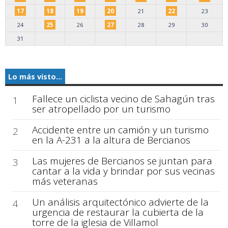
17
18
19
20
21
22
23
24
25
26
27
28
29
30
31
Lo más visto...
Fallece un ciclista vecino de Sahagún tras
1
ser atropellado por un turismo
Accidente entre un camión y un turismo
2
en la A-231 a la altura de Bercianos
Las mujeres de Bercianos se juntan para
3
cantar a la vida y brindar por sus vecinas
más veteranas
Un análisis arquitectónico advierte de la
4
urgencia de restaurar la cubierta de la
torre de la iglesia de Villamol