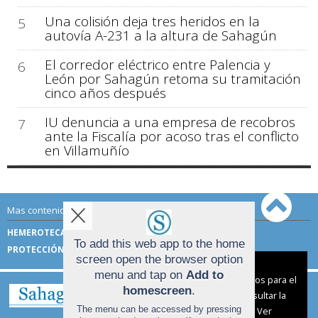
Una colisión deja tres heridos en la
5
autovía A-231 a la altura de Sahagún
El corredor eléctrico entre Palencia y
6
León por Sahagún retoma su tramitación
cinco años después
IU denuncia a una empresa de recobros
7
ante la Fiscalía por acoso tras el conflicto
en Villamuñío
Mas contenido de Sahagún Digital:
HEMEROTECA
TÉRMINOS DE USO
To add this web app to the home
PROTECCIÓN DE DATOS
screen open the browser option
Aviso sobre el Uso de cookies:
menu and tap on
Add to
Utilizamos cookies nuestras y de terceros para el
homescreen
.
funcionamiento del digital. Puedes consultar la
The menu can be accessed by pressing
lista de cookies y como desconectarlas.
Ver