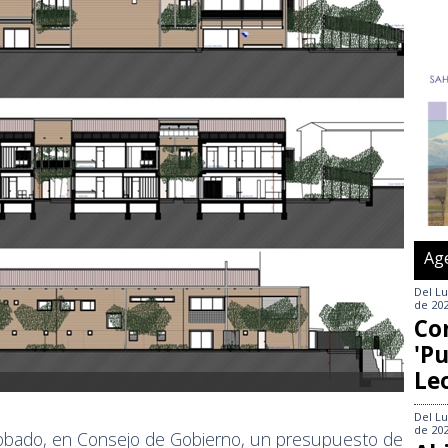
Ag
Del
Lu
de 20
Co
'Pu
Le
Del
Lu
de 20
probado, en Consejo de Gobierno, un presupuesto de