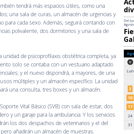
Act
ambién tendrá más espacios útiles, como una
div
os; una sala de curas, un almacén de urgencias y
Del
Ju
no para cada sexo. Además, seguirá contando con
Agost
Fie
cias polivalente, dos dormitorios y una sala de
Gal
Ag
 unidad de psicoprofilaxis obstétrica completa, ya
ento solo se contaba con un vestuario adaptado
Lun
enciales; y el nuevo dispondrá, a mayores, de una
usos múltiples y un almacén específico. La unidad
umará una consulta, tres boxes y un almacén.
3
10
oporte Vital Básico (SVB) con sala de estar, dos
17
ero y un garaje para la ambulancia. Y los servicios
24
drán los dos despachos de veterinarios y el del
31
, pero añadirán un almacén de muestras.