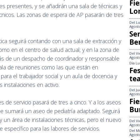
Fie
nes presentes, y se añadirán una sala de técnicas y
Lo
écnicos. Las zonas de espera de AP pasarán de tres
Del
Lu
Agost
Se
Be
tica seguirá contando con una sala de extracción y
omo en el centro de salud actual; y en la zona de
Del
Vi
ás de un despacho de coordinador y responsable
Agost
Día
Lu
sala de reuniones como las que están en
Fes
ara el trabajador social y un aula de docencia y
te
 instalaciones en activo.
Del
Ju
Agost
Fie
de servicio pasará de tres a cinco. Y a los aseos
Bu
e sumará un aseo de pediatría adaptado. Seguirá
 un área de instalaciones técnicas, pero el nuevo
Del
Vi
Agost
 específico para las labores de servicios.
Del
Mi
Agost