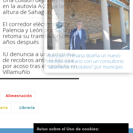
en la autovía A-231 a la
altura de Sahagún
El corredor eléctrico entre
Palencia y León por Sahagún
retoma su tramitación cinco
años después
IU denuncia a una empresa
Atención Primaria diseña un nuevo
de recobros ante la Fiscalía
modelo sanitario con un consultorio
por acoso tras el conflicto en
“altamente resolutivo” por municipio
Villamuñío
Alimentación
ería
Librería
Aviso sobre el Uso de cookies: