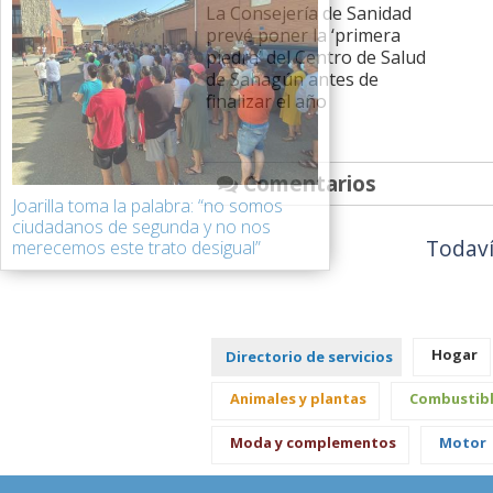
La Consejería de Sanidad
prevé poner la ‘primera
piedra’ del Centro de Salud
de Sahagún antes de
finalizar el año
Comentarios
Joarilla toma la palabra: “no somos
ciudadanos de segunda y no nos
Todaví
merecemos este trato desigual”
Hogar
Directorio de servicios
Animales y plantas
Combustib
Moda y complementos
Motor