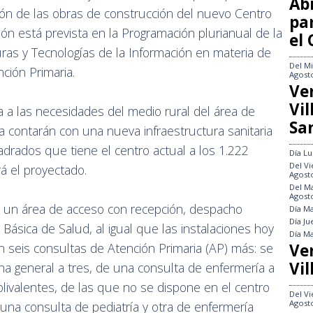
Abi
ión de las obras de construcción del nuevo Centro
pa
ón está prevista en la Programación plurianual de la
el
uras y Tecnologías de la Información en materia de
Del
Mi
nción Primaria.
Agost
Ve
Vi
 a las necesidades del medio rural del área de
Sa
a contarán con una nueva infraestructura sanitaria
drados que tiene el centro actual a los 1.222
Día
Lu
Del
Vi
 el proyectado.
Agost
Del
Ma
Agost
de un área de acceso con recepción, despacho
Día
Ma
Día
Ju
 Básica de Salud, al igual que las instalaciones hoy
Día
Ma
Ve
 seis consultas de Atención Primaria (AP) más: se
Vil
a general a tres, de una consulta de enfermería a
olivalentes, de las que no se dispone en el centro
Del
Vi
Agost
una consulta de pediatría y otra de enfermería