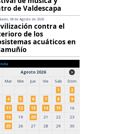
tival de música y
atro de Valdescapa
bado, 08 de Agosto de 2026
vilización contra el
erioro de los
osistemas acuáticos en
llamuñío
enda
Agosto 2026
Mar
Mie
Jue
Vie
Sab
Dom
1
2
4
5
6
7
8
9
11
12
13
14
15
16
18
19
20
21
22
23
25
26
27
28
29
30