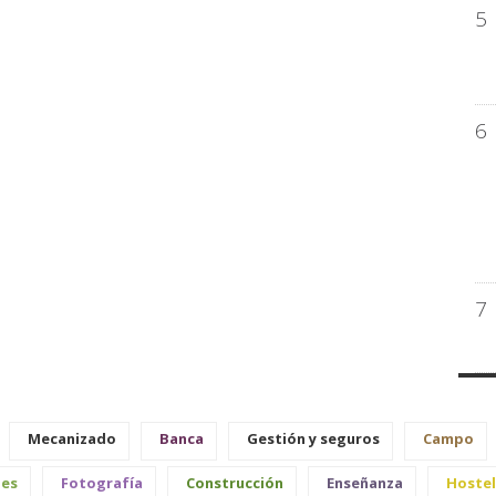
5
6
7
Mecanizado
Banca
Gestión y seguros
Campo
les
Fotografía
Construcción
Enseñanza
Hostel