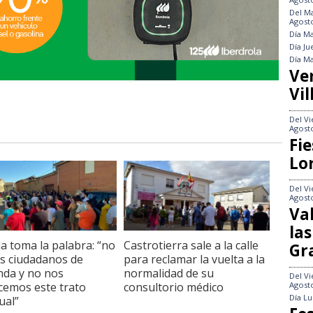
Del
Ma
Agost
Día
Ma
Día
Ju
Día
Ma
Ve
Vil
Del
Vi
Agost
Fie
Lo
Del
Vi
Agost
Va
las
lla toma la palabra: “no
Castrotierra sale a la calle
Gr
s ciudadanos de
para reclamar la vuelta a la
da y no nos
normalidad de su
Del
Vi
emos este trato
consultorio médico
Agost
Día
Lu
ual”