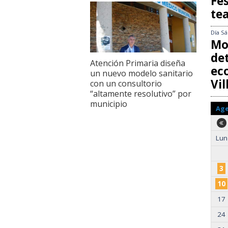
Fes
te
Día
Sá
Mo
det
Atención Primaria diseña
ec
un nuevo modelo sanitario
Vi
con un consultorio
“altamente resolutivo” por
municipio
Ag
Lun
3
10
17
24