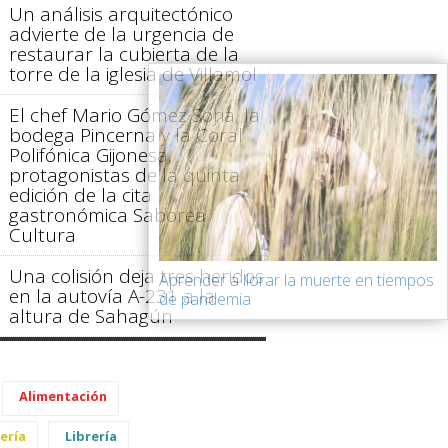
Un análisis arquitectónico
advierte de la urgencia de
restaurar la cubierta de la
torre de la iglesia de Villamol
El chef Mario Gómez Soria, la
bodega Pincerna y la Coral
Polifónica Gijonesa,
protagonistas de la quinta
edición de la cita
gastronómica Saborea
Cultura
Una colisión deja tres heridos
Aprender a llorar la muerte en tiempos
en la autovía A-231 a la
de pandemia
altura de Sahagún
Alimentación
ería
Librería