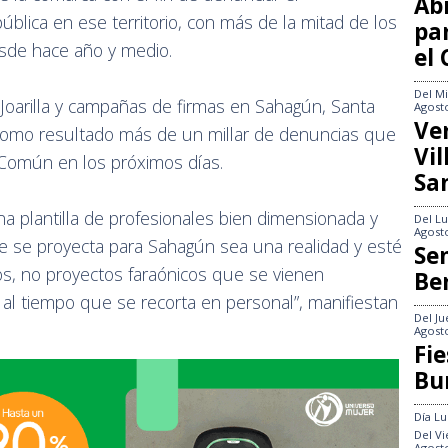
Abi
blica en ese territorio, con más de la mitad de los
pa
esde hace año y medio.
el
Del
Mi
 Joarilla y campañas de firmas en Sahagún, Santa
Agost
Ve
o como resultado más de un millar de denuncias que
Vi
l Común en los próximos días.
Sa
na plantilla de profesionales bien dimensionada y
Del
Lu
Agost
 se proyecta para Sahagún sea una realidad y esté
Se
cos, no proyectos faraónicos que se vienen
Be
l tiempo que se recorta en personal”, manifiestan
Del
Ju
Agost
Fie
Bu
Día
Lu
Del
Vi
Agost