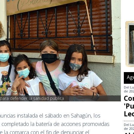
Ag
Del
Lu
de 20
Co
e para defender la sanidad pública
'Pu
Le
ncias instalada el sábado en Sahagún, los
n completado la batería de acciones promovidas
Del
Lu
de 20
e la comarca con el fin de denunciar el