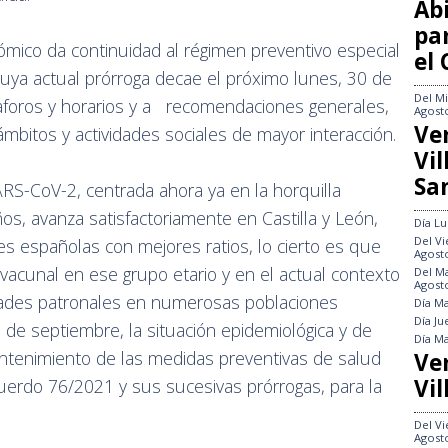
Abi
pa
mico da continuidad al régimen preventivo especial
el
cuya actual prórroga decae el próximo lunes, 30 de
Del
Mi
e aforos y horarios y a recomendaciones generales,
Agost
Ve
mbitos y actividades sociales de mayor interacción.
Vi
Sa
RS-CoV-2, centrada ahora ya en la horquilla
ños, avanza satisfactoriamente en Castilla y León,
Día
Lu
Del
Vi
s españolas con mejores ratios, lo cierto es que
Agost
vacunal en ese grupo etario y en el actual contexto
Del
Ma
Agost
idades patronales en numerosas poblaciones
Día
Ma
Día
Ju
s de septiembre, la situación epidemiológica y de
Día
Ma
antenimiento de las medidas preventivas de salud
Ve
Vil
uerdo 76/2021 y sus sucesivas prórrogas, para la
Del
Vi
Agost