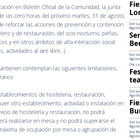
Fie
cación en Boletín Oficial de la Comunidad, la Junta
Lo
e las cero horas del próximo martes, 31 de agosto,
 de reforzar las acciones de prevención y contención
Del
Lu
Agost
ero y de restauración, del ocio nocturno, peñas,
Se
os y en otros ámbitos de alta interacción social
Be
s, actividades al aire libre…)
Del
Vi
Agost
Día
Lu
ntienen contemplan las siguientes limitaciones,
Fes
arios:
te
Del
Ju
stablecimientos de hostelería, restauración,
Agost
Fie
er otro establecimiento, actividad o instalación en
Bu
vicio de hostelería y restauración, no podrá
berá realizarse en mesa y no podrá superarse el
Del
Vi
Agost
n máxima de ocupación por mesa o agrupación de
Del
Mi
Agost