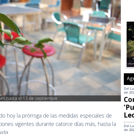
Ag
Del
Lu
de 20
Co
ones hasta el 13 de septiembre
'Pu
Le
do hoy la prórroga de las medidas especiales de
iones vigentes durante catorce días más, hasta la
Del
Lu
de 20
ida.