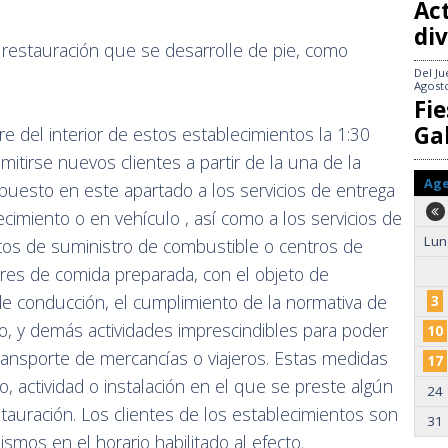
Act
div
 restauración que se desarrolle de pie, como
Del
Ju
Agost
Fie
Gal
e del interior de estos establecimientos la 1:30
tirse nuevos clientes a partir de la una de la
Ag
puesto en este apartado a los servicios de entrega
ecimiento o en vehículo , así como a los servicios de
Lun
ntos de suministro de combustible o centros de
res de comida preparada, con el objeto de
l de conducción, el cumplimiento de la normativa de
3
, y demás actividades imprescindibles para poder
10
transporte de mercancías o viajeros. Estas medidas
17
o, actividad o instalación en el que se preste algún
24
estauración. Los clientes de los establecimientos son
31
mos en el horario habilitado al efecto.