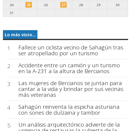
24
25
26
27
28
29
30
31
Lo más visto...
Fallece un ciclista vecino de Sahagún tras
1
ser atropellado por un turismo
Accidente entre un camión y un turismo
2
en la A-231 a la altura de Bercianos
Las mujeres de Bercianos se juntan para
3
cantar a la vida y brindar por sus vecinas
más veteranas
Sahagún reinventa la espicha asturiana
4
con sones de dulzaina y tambor
Un análisis arquitectónico advierte de la
5
urgencia de restaurar la cubierta de la