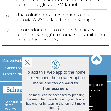
torre de la iglesia de Villamol
Una colisión deja tres heridos en la
6
autovía A-231 a la altura de Sahagún
El corredor eléctrico entre Palencia y
7
León por Sahagún retoma su tramitación
cinco años después
Mas contenido de Sahagún Digital:
HEMEROTECA
TÉRMINOS DE USO
To add this web app to the home
PROTECCIÓN DE DATOS
screen open the browser option
Aviso sobre el Uso de cookies:
menu and tap on
Add to
Utilizamos cookies nuestras y de terceros para el
homescreen
.
funcionamiento del digital. Puedes consultar la
The menu can be accessed by pressing
lista de cookies y como desconectarlas.
Ver
the menu hardware button if your device
nuestra Política de Privacidad y Cookies
Sahagún Digital |
Términos de uso
|
Protección de
has one, or by tapping the top right menu
datos
icon
.
© 2026 | Todos los derechos reservados
Aceptar Cookies
Personalizar