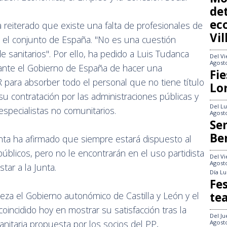
det
ec
eiterado que existe una falta de profesionales de
Vi
en el conjunto de España. "No es una cuestión
 sanitarios". Por ello, ha pedido a Luis Tudanca
Del
Vi
Agost
 ante el Gobierno de España de hacer una
Fie
R para absorber todo el personal que no tiene título
Lo
 su contratación por las administraciones públicas y
Del
Lu
 especialistas no comunitarios.
Agost
Se
Be
unta ha afirmado que siempre estará dispuesto al
 públicos, pero no le encontrarán en el uso partidista
Del
Vi
Agost
tar a la Junta.
Día
Lu
Fes
te
eza el Gobierno autonómico de Castilla y León y el
oincidido hoy en mostrar su satisfacción tras la
Del
Ju
nitaria propuesta por los socios del PP,
Agost