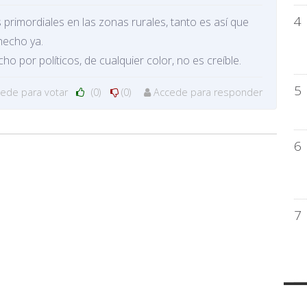
4
s primordiales en las zonas rurales, tanto es así que
hecho ya.
o por políticos, de cualquier color, no es creíble.
5
cede para votar
(0)
(0)
Accede para responder
6
7