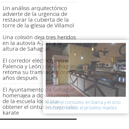
Un análisis arquitectónico
advierte de la urgencia de
restaurar la cubierta de la
torre de la iglesia de Villamol
Una colisión deja tres heridos
en la autovía A-231 a la
altura de Sahagún
El corredor eléctrico entre
Palencia y León por Sahagún
retoma su tramitación cinco
años después
El Ayuntamiento de Sahagún
homenajea a dos alumnos
de la escuela local tras
Vuelve el consumo en barra y el ocio
obtener el cinturón negro de
nocturno desde el próximo martes
karate