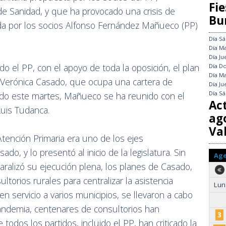
Fie
de Sanidad, y que ha provocado una crisis de
Bu
ada por los socios Alfonso Fernández Mañueco (PP)
Día
Sá
Día
Ma
Día
Ju
o el PP, con el apoyo de toda la oposición, el plan
Día
Do
Día
Ma
ra Verónica Casado, que ocupa una cartera de
Día
Ju
Día
Sá
ado este martes, Mañueco se ha reunido con el
Ac
 Luis Tudanca.
ag
Val
Atención Primaria era uno de los ejes
o, y lo presentó al inicio de la legislatura. Sin
Ag
ralizó su ejecución plena, los planes de Casado,
ltorios rurales para centralizar la asistencia
Lun
en servicio a varios municipios, se llevaron a cabo
andemia, centenares de consultorios han
3
todos los partidos, incluido el PP, han criticado la