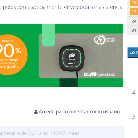
10
 población especialmente envejecida sin asistencia
17
24
31
Lo 
1
2
Accede para comentar como usuario
3
eptiembre de 2021 a las 18:50:05 horas