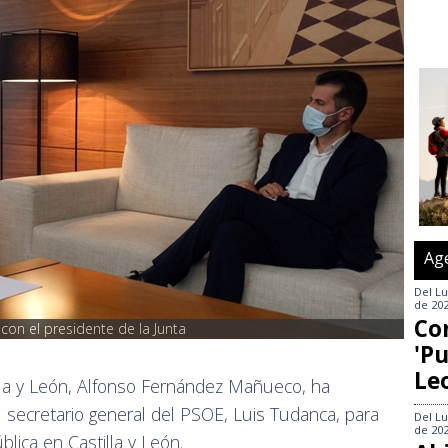
Ag
Del
Lu
de 20
Co
on el presidente de la Junta
'Pu
Le
illa y León, Alfonso Fernández Mañueco, ha
 secretario general del PSOE, Luis Tudanca, para
Del
Lu
de 20
blica en Castilla y León.