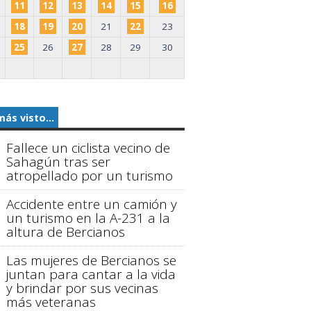
11
12
13
14
15
16
18
19
20
21
22
23
25
26
27
28
29
30
más visto...
Fallece un ciclista vecino de
Sahagún tras ser
atropellado por un turismo
Accidente entre un camión y
un turismo en la A-231 a la
altura de Bercianos
Las mujeres de Bercianos se
juntan para cantar a la vida
y brindar por sus vecinas
más veteranas