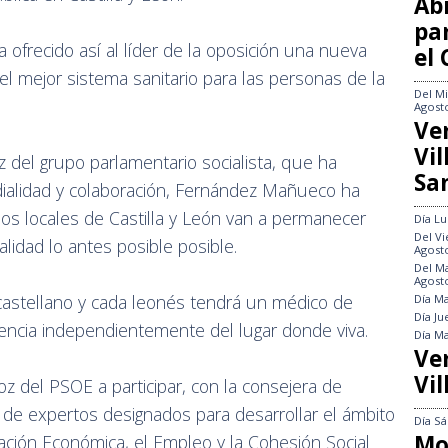
Abi
pa
 ofrecido así al líder de la oposición una nueva
el
 el mejor sistema sanitario para las personas de la
Del
Mi
Agost
Ve
Vi
z del grupo parlamentario socialista, que ha
Sa
dialidad y colaboración, Fernández Mañueco ha
ios locales de Castilla y León van a permanecer
Día
Lu
Del
Vi
alidad lo antes posible posible.
Agost
Del
Ma
Agost
astellano y cada leonés tendrá un médico de
Día
Ma
Día
Ju
encia independientemente del lugar donde viva.
Día
Ma
Ve
Vil
oz del PSOE a participar, con la consejera de
o de expertos designados para desarrollar el ámbito
Día
Sá
Mo
ración Económica, el Empleo y la Cohesión Social