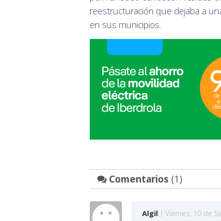
reestructuración que dejaba a una
en sus municipios.
Comentarios
(1)
Algil
| Viernes, 10 de S