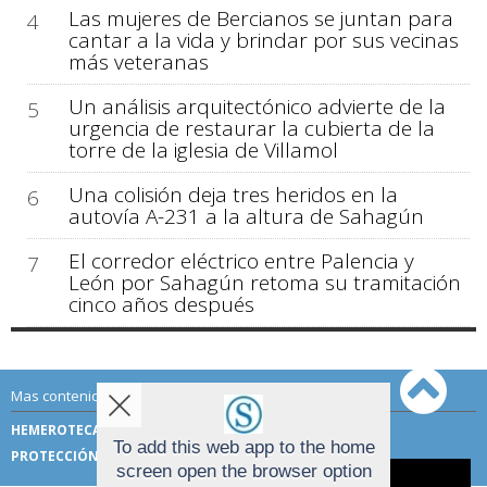
Las mujeres de Bercianos se juntan para
4
cantar a la vida y brindar por sus vecinas
más veteranas
Un análisis arquitectónico advierte de la
5
urgencia de restaurar la cubierta de la
torre de la iglesia de Villamol
Una colisión deja tres heridos en la
6
autovía A-231 a la altura de Sahagún
El corredor eléctrico entre Palencia y
7
León por Sahagún retoma su tramitación
cinco años después
Mas contenido de Sahagún Digital:
HEMEROTECA
TÉRMINOS DE USO
To add this web app to the home
PROTECCIÓN DE DATOS
screen open the browser option
Aviso sobre el Uso de cookies: