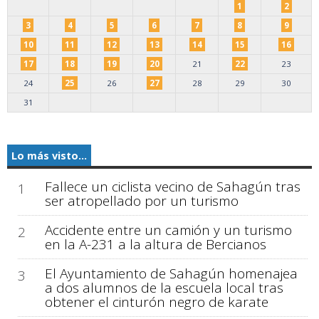
1
2
3
4
5
6
7
8
9
10
11
12
13
14
15
16
17
18
19
20
21
22
23
24
25
26
27
28
29
30
31
Lo más visto...
Fallece un ciclista vecino de Sahagún tras
1
ser atropellado por un turismo
Accidente entre un camión y un turismo
2
en la A-231 a la altura de Bercianos
El Ayuntamiento de Sahagún homenajea
3
a dos alumnos de la escuela local tras
obtener el cinturón negro de karate