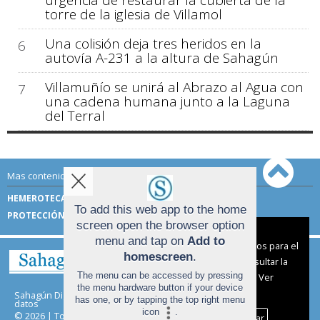
urgencia de restaurar la cubierta de la
torre de la iglesia de Villamol
Una colisión deja tres heridos en la
6
autovía A-231 a la altura de Sahagún
Villamuñío se unirá al Abrazo al Agua con
7
una cadena humana junto a la Laguna
del Terral
Mas contenido de Sahagún Digital:
HEMEROTECA
TÉRMINOS DE USO
To add this web app to the home
PROTECCIÓN DE DATOS
screen open the browser option
Aviso sobre el Uso de cookies:
menu and tap on
Add to
Utilizamos cookies nuestras y de terceros para el
homescreen
.
funcionamiento del digital. Puedes consultar la
The menu can be accessed by pressing
lista de cookies y como desconectarlas.
Ver
the menu hardware button if your device
nuestra Política de Privacidad y Cookies
Sahagún Digital |
Términos de uso
|
Protección de
has one, or by tapping the top right menu
datos
icon
.
© 2026 | Todos los derechos reservados
Aceptar Cookies
Personalizar