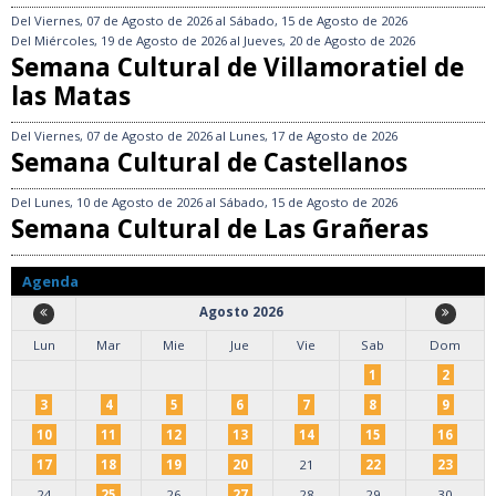
Del
Viernes, 07 de Agosto de 2026
al
Sábado, 15 de Agosto de 2026
Del
Miércoles, 19 de Agosto de 2026
al
Jueves, 20 de Agosto de 2026
Semana Cultural de Villamoratiel de
las Matas
Del
Viernes, 07 de Agosto de 2026
al
Lunes, 17 de Agosto de 2026
Semana Cultural de Castellanos
Del
Lunes, 10 de Agosto de 2026
al
Sábado, 15 de Agosto de 2026
Semana Cultural de Las Grañeras
Agenda
Agosto 2026
Lun
Mar
Mie
Jue
Vie
Sab
Dom
1
2
3
4
5
6
7
8
9
10
11
12
13
14
15
16
17
18
19
20
21
22
23
24
25
26
27
28
29
30