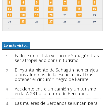
3
4
5
6
7
8
9
10
11
12
13
14
15
16
17
18
19
20
21
22
23
24
25
26
27
28
29
30
31
Lo más visto...
Fallece un ciclista vecino de Sahagún tras
1
ser atropellado por un turismo
El Ayuntamiento de Sahagún homenajea
2
a dos alumnos de la escuela local tras
obtener el cinturón negro de karate
Accidente entre un camión y un turismo
3
en la A-231 a la altura de Bercianos
Las mujeres de Bercianos se juntan para
4