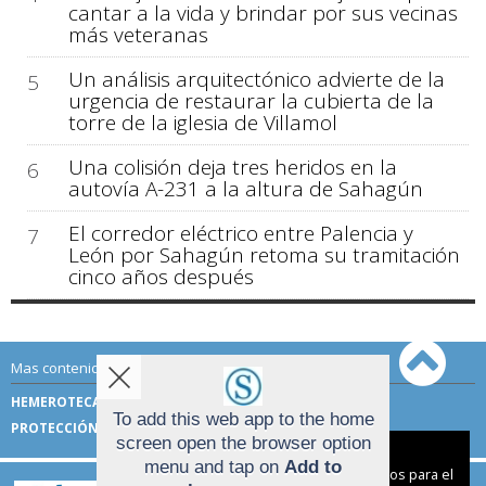
cantar a la vida y brindar por sus vecinas
más veteranas
Un análisis arquitectónico advierte de la
5
urgencia de restaurar la cubierta de la
torre de la iglesia de Villamol
Una colisión deja tres heridos en la
6
autovía A-231 a la altura de Sahagún
El corredor eléctrico entre Palencia y
7
León por Sahagún retoma su tramitación
cinco años después
Mas contenido de Sahagún Digital:
HEMEROTECA
TÉRMINOS DE USO
To add this web app to the home
PROTECCIÓN DE DATOS
screen open the browser option
Aviso sobre el Uso de cookies:
menu and tap on
Add to
Utilizamos cookies nuestras y de terceros para el