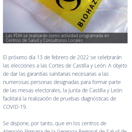
Las PDIA se realizarán como actividad programada en 
Centros de Salud y Consultorios Locales
El próximo día 13 de febrero de 2022 se celebrarán
las elecciones a las Cortes de Castilla y León. A objeto
de dar las garantías sanitarias necesarias a las
numerosas personas designadas para formar parte
de las mesas electorales, la Junta de Castilla y León
facilitará la realización de pruebas diagnósticas de
COVID-19.
Se dispone, por tanto, que en los centros de
Atención Primaria de la Gerencia Regional de Salud de