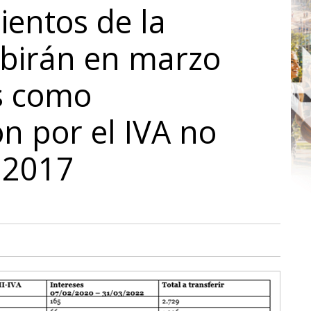
entos de la
ibirán en marzo
s como
n por el IVA no
 2017