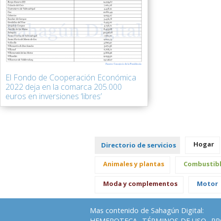
El Fondo de Cooperación Económica
2022 deja en la comarca 205.000
euros en inversiones ‘libres’
Hogar
Directorio de servicios
Animales y plantas
Combustib
Moda y complementos
Motor
Mas contenido de Sahagún Digital:
HEMEROTECA
TÉRMINOS DE USO
PR