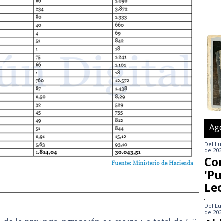
Ag
Del
Lu
de 20
Co
'Pu
Le
Del
Lu
de 20