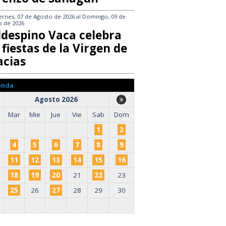
ernes, 07 de Agosto de 2026
al
Domingo, 09 de
o de 2026
ldespino Vaca celebra
 fiestas de la Virgen de
acias
enda
Agosto 2026
Mar
Mie
Jue
Vie
Sab
Dom
1
2
4
5
6
7
8
9
11
12
13
14
15
16
18
19
20
21
22
23
25
26
27
28
29
30