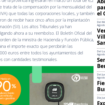
 de la provincia ingresarán en marzo un total de 6,2
Abi
pa
e trata de la compensación por la mensualidad del
el
IVA) que todas las corporaciones locales, y también
n de recibir hace cinco años por la implantación
Del
Mi
Agost
ación (SII). Los altos Tribunales ya han
Ve
bligando ahora a su reembolso. El Boletín Oficial del
Vi
 orden de la ministra de Hacienda y Función Pública,
Sa
na el importe exacto que percibirán las
Del
Lu
0.000 euros entre todos los ayuntamientos del
Agost
Se
os con cantidades testimoniales.
Be
Del
Ju
Agost
Fie
Bu
Día
Ju
Exp