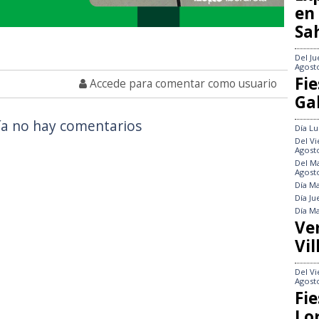
en
Sa
Del
Ju
Agost
Fie
Accede para comentar como usuario
Gal
a no hay comentarios
Día
Lu
Del
Vi
Agost
Del
Ma
Agost
Día
Ma
Día
Ju
Día
Ma
Ve
Vil
Del
Vi
Agost
Fie
Lo