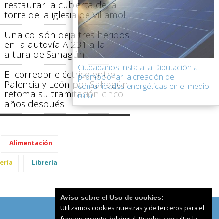
restaurar la cubierta de la
torre de la iglesia de Villamol
Una colisión deja tres heridos
en la autovía A-231 a la
altura de Sahagún
Ciudadanos insta a la Diputación a
El corredor eléctrico entre
promocionar la creación de
Palencia y León por Sahagún
comunidades energéticas en el medio
retoma su tramitación cinco
rural
años después
Alimentación
ería
Librería
Aviso sobre el Uso de cookies:
Utilizamos cookies nuestras y de terceros para el
funcionamiento del digital. Puedes consultar la