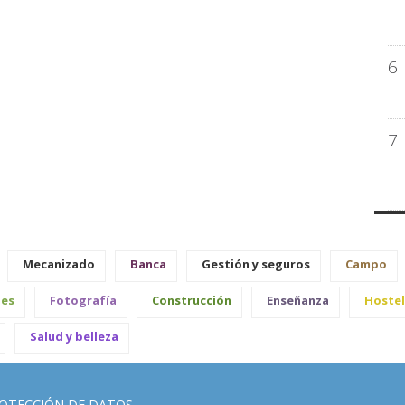
6
7
Mecanizado
Banca
Gestión y seguros
Campo
les
Fotografía
Construcción
Enseñanza
Hostel
Salud y belleza
OTECCIÓN DE DATOS