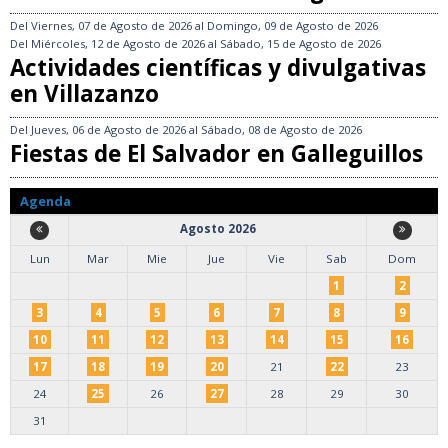
Del
Viernes, 07 de Agosto de 2026
al
Domingo, 09 de Agosto de 2026
Del
Miércoles, 12 de Agosto de 2026
al
Sábado, 15 de Agosto de 2026
Actividades científicas y divulgativas
en Villazanzo
Del
Jueves, 06 de Agosto de 2026
al
Sábado, 08 de Agosto de 2026
Fiestas de El Salvador en Galleguillos
Agenda
Agosto 2026
Lun
Mar
Mie
Jue
Vie
Sab
Dom
1
2
3
4
5
6
7
8
9
10
11
12
13
14
15
16
17
18
19
20
21
22
23
24
25
26
27
28
29
30
31