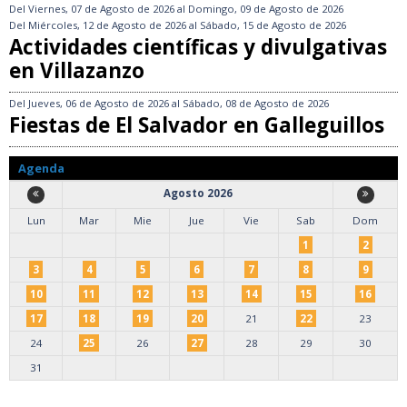
Del
Viernes, 07 de Agosto de 2026
al
Domingo, 09 de Agosto de 2026
Del
Miércoles, 12 de Agosto de 2026
al
Sábado, 15 de Agosto de 2026
Actividades científicas y divulgativas
en Villazanzo
Del
Jueves, 06 de Agosto de 2026
al
Sábado, 08 de Agosto de 2026
Fiestas de El Salvador en Galleguillos
Agenda
Agosto 2026
Lun
Mar
Mie
Jue
Vie
Sab
Dom
1
2
3
4
5
6
7
8
9
10
11
12
13
14
15
16
17
18
19
20
21
22
23
24
25
26
27
28
29
30
31