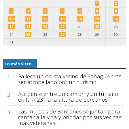
1
2
3
4
5
6
7
8
9
10
11
12
13
14
15
16
17
18
19
20
21
22
23
24
25
26
27
28
29
30
31
Lo más visto...
Fallece un ciclista vecino de Sahagún tras
1
ser atropellado por un turismo
Accidente entre un camión y un turismo
2
en la A-231 a la altura de Bercianos
Las mujeres de Bercianos se juntan para
3
cantar a la vida y brindar por sus vecinas
más veteranas