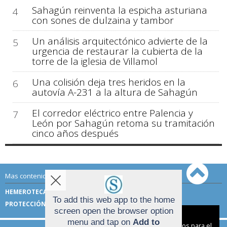
Sahagún reinventa la espicha asturiana
4
con sones de dulzaina y tambor
Un análisis arquitectónico advierte de la
5
urgencia de restaurar la cubierta de la
torre de la iglesia de Villamol
Una colisión deja tres heridos en la
6
autovía A-231 a la altura de Sahagún
El corredor eléctrico entre Palencia y
7
León por Sahagún retoma su tramitación
cinco años después
Mas contenido de Sahagún Digital:
HEMEROTECA
TÉRMINOS DE USO
To add this web app to the home
PROTECCIÓN DE DATOS
screen open the browser option
Aviso sobre el Uso de cookies:
menu and tap on
Add to
Utilizamos cookies nuestras y de terceros para el