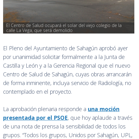
El Centro de Salud ocupará el solar del viejo colegio de la 
calle La Vega, que será demolido
El Pleno del Ayuntamiento de Sahagún aprobó ayer
por unanimidad solicitar formalmente a la Junta de
Castilla y León y a la Gerencia Regional que el nuevo
Centro de Salud de Sahagún, cuyas obras arrancarán
de forma inminente, incluya servicio de Radiología, no
contemplado en el proyecto.
La aprobación plenaria responde a
una moción
presentada por el PSOE
, que hoy aplaude a través
de una nota de prensa la sensibilidad de todos los
grupos. “Todos los grupos, Unidos por Sahagún, UPL,