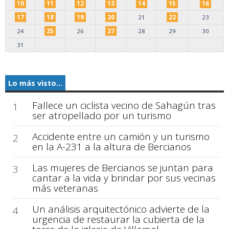
10
11
12
13
14
15
16
17
18
19
20
21
22
23
24
25
26
27
28
29
30
31
Lo más visto...
Fallece un ciclista vecino de Sahagún tras
1
ser atropellado por un turismo
Accidente entre un camión y un turismo
2
en la A-231 a la altura de Bercianos
Las mujeres de Bercianos se juntan para
3
cantar a la vida y brindar por sus vecinas
más veteranas
Un análisis arquitectónico advierte de la
4
urgencia de restaurar la cubierta de la