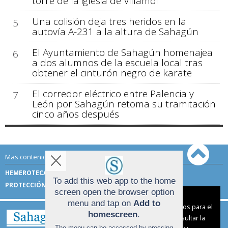
torre de la iglesia de Villamol
Una colisión deja tres heridos en la
5
autovía A-231 a la altura de Sahagún
El Ayuntamiento de Sahagún homenajea
6
a dos alumnos de la escuela local tras
obtener el cinturón negro de karate
El corredor eléctrico entre Palencia y
7
León por Sahagún retoma su tramitación
cinco años después
Mas contenido de Sahagún Digital:
HEMEROTECA
TÉRMINOS DE USO
To add this web app to the home
PROTECCIÓN DE DATOS
screen open the browser option
Aviso sobre el Uso de cookies:
menu and tap on
Add to
Utilizamos cookies nuestras y de terceros para el
homescreen
.
funcionamiento del digital. Puedes consultar la
The menu can be accessed by pressing