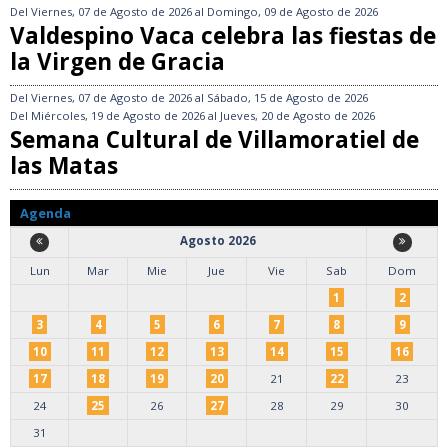
Del
Viernes, 07 de Agosto de 2026
al
Domingo, 09 de Agosto de 2026
Valdespino Vaca celebra las fiestas de
la Virgen de Gracia
Del
Viernes, 07 de Agosto de 2026
al
Sábado, 15 de Agosto de 2026
Del
Miércoles, 19 de Agosto de 2026
al
Jueves, 20 de Agosto de 2026
Semana Cultural de Villamoratiel de
las Matas
Agenda
Agosto 2026
Lun
Mar
Mie
Jue
Vie
Sab
Dom
1
2
3
4
5
6
7
8
9
10
11
12
13
14
15
16
17
18
19
20
21
22
23
24
25
26
27
28
29
30
31