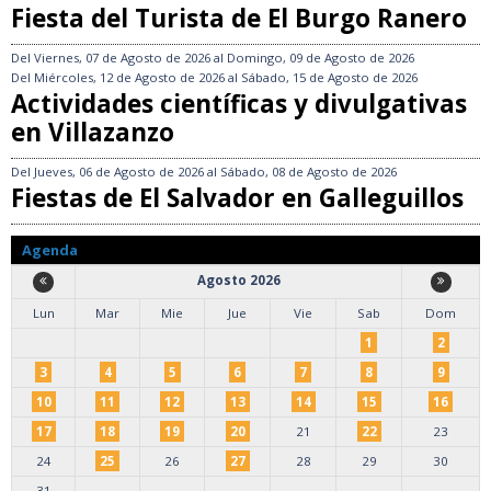
Fiesta del Turista de El Burgo Ranero
Del
Viernes, 07 de Agosto de 2026
al
Domingo, 09 de Agosto de 2026
Del
Miércoles, 12 de Agosto de 2026
al
Sábado, 15 de Agosto de 2026
Actividades científicas y divulgativas
en Villazanzo
Del
Jueves, 06 de Agosto de 2026
al
Sábado, 08 de Agosto de 2026
Fiestas de El Salvador en Galleguillos
Agenda
Agosto 2026
Lun
Mar
Mie
Jue
Vie
Sab
Dom
1
2
3
4
5
6
7
8
9
10
11
12
13
14
15
16
17
18
19
20
21
22
23
24
25
26
27
28
29
30
31