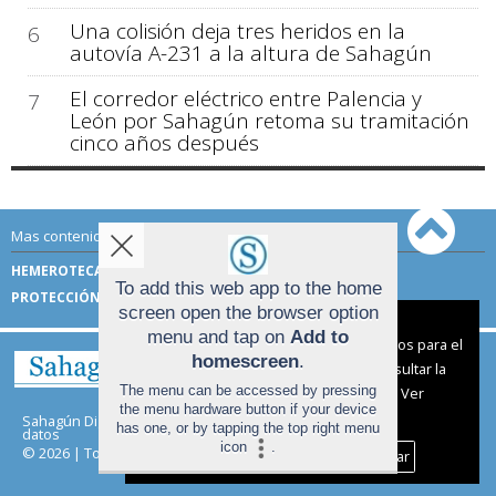
Una colisión deja tres heridos en la
6
autovía A-231 a la altura de Sahagún
El corredor eléctrico entre Palencia y
7
León por Sahagún retoma su tramitación
cinco años después
Mas contenido de Sahagún Digital:
HEMEROTECA
TÉRMINOS DE USO
To add this web app to the home
PROTECCIÓN DE DATOS
screen open the browser option
Aviso sobre el Uso de cookies:
menu and tap on
Add to
Utilizamos cookies nuestras y de terceros para el
homescreen
.
funcionamiento del digital. Puedes consultar la
The menu can be accessed by pressing
lista de cookies y como desconectarlas.
Ver
the menu hardware button if your device
nuestra Política de Privacidad y Cookies
Sahagún Digital |
Términos de uso
|
Protección de
has one, or by tapping the top right menu
datos
icon
.
© 2026 | Todos los derechos reservados
Aceptar Cookies
Personalizar