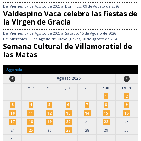
Del
Viernes, 07 de Agosto de 2026
al
Domingo, 09 de Agosto de 2026
Valdespino Vaca celebra las fiestas de
la Virgen de Gracia
Del
Viernes, 07 de Agosto de 2026
al
Sábado, 15 de Agosto de 2026
Del
Miércoles, 19 de Agosto de 2026
al
Jueves, 20 de Agosto de 2026
Semana Cultural de Villamoratiel de
las Matas
Agenda
Agosto 2026
Lun
Mar
Mie
Jue
Vie
Sab
Dom
1
2
3
4
5
6
7
8
9
10
11
12
13
14
15
16
17
18
19
20
21
22
23
24
25
26
27
28
29
30
31