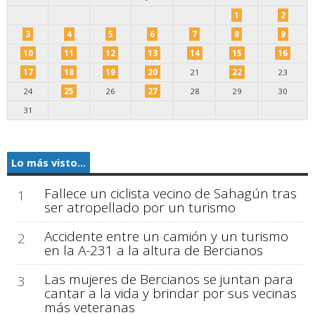
1
2
3
4
5
6
7
8
9
10
11
12
13
14
15
16
17
18
19
20
21
22
23
24
25
26
27
28
29
30
31
Lo más visto...
Fallece un ciclista vecino de Sahagún tras
1
ser atropellado por un turismo
Accidente entre un camión y un turismo
2
en la A-231 a la altura de Bercianos
Las mujeres de Bercianos se juntan para
3
cantar a la vida y brindar por sus vecinas
más veteranas