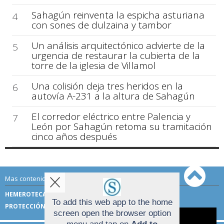
Sahagún reinventa la espicha asturiana
4
con sones de dulzaina y tambor
Un análisis arquitectónico advierte de la
5
urgencia de restaurar la cubierta de la
torre de la iglesia de Villamol
Una colisión deja tres heridos en la
6
autovía A-231 a la altura de Sahagún
El corredor eléctrico entre Palencia y
7
León por Sahagún retoma su tramitación
cinco años después
Mas contenido de Sahagún Digital:
HEMEROTECA
TÉRMINOS DE USO
To add this web app to the home
PROTECCIÓN DE DATOS
screen open the browser option
Aviso sobre el Uso de cookies: