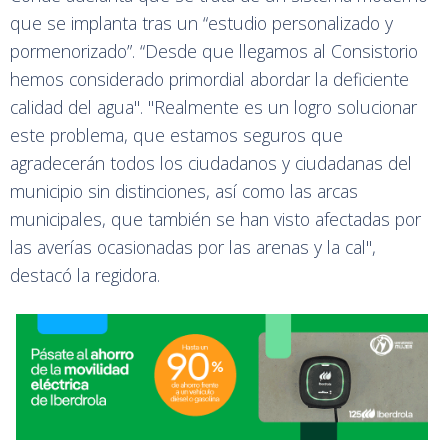
que se implanta tras un “estudio personalizado y
pormenorizado”. “Desde que llegamos al Consistorio
hemos considerado primordial abordar la deficiente
calidad del agua". "Realmente es un logro solucionar
este problema, que estamos seguros que
agradecerán todos los ciudadanos y ciudadanas del
municipio sin distinciones, así como las arcas
municipales, que también se han visto afectadas por
las averías ocasionadas por las arenas y la cal",
destacó la regidora.