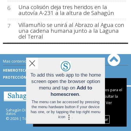
Una colisión deja tres heridos en la
6
autovía A-231 a la altura de Sahagún
Villamuñío se unirá al Abrazo al Agua con
7
una cadena humana junto a la Laguna
del Terral
Mas contenido de Sahagún Digital:
HEMEROTECA
TÉRMINOS DE USO
To add this web app to the home
PROTECCIÓN DE DATOS
screen open the browser option
Aviso sobre el Uso de cookies:
menu and tap on
Add to
Utilizamos cookies nuestras y de terceros para el
homescreen
.
funcionamiento del digital. Puedes consultar la
The menu can be accessed by pressing
lista de cookies y como desconectarlas.
Ver
the menu hardware button if your device
nuestra Política de Privacidad y Cookies
Sahagún Digital |
Términos de uso
|
Protección de
has one, or by tapping the top right menu
datos
icon
.
© 2026 | Todos los derechos reservados
Aceptar Cookies
Personalizar