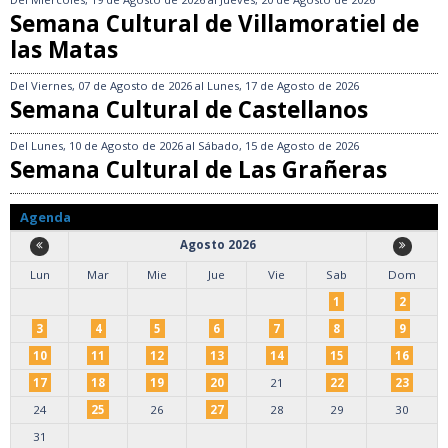
Semana Cultural de Villamoratiel de
las Matas
Del
Viernes, 07 de Agosto de 2026
al
Lunes, 17 de Agosto de 2026
Semana Cultural de Castellanos
Del
Lunes, 10 de Agosto de 2026
al
Sábado, 15 de Agosto de 2026
Semana Cultural de Las Grañeras
Agenda
Agosto 2026
Lun
Mar
Mie
Jue
Vie
Sab
Dom
1
2
3
4
5
6
7
8
9
10
11
12
13
14
15
16
17
18
19
20
21
22
23
24
25
26
27
28
29
30
31