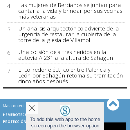
Las mujeres de Bercianos se juntan para
4
cantar a la vida y brindar por sus vecinas
más veteranas
Un análisis arquitectónico advierte de la
5
urgencia de restaurar la cubierta de la
torre de la iglesia de Villamol
Una colisión deja tres heridos en la
6
autovía A-231 a la altura de Sahagún
El corredor eléctrico entre Palencia y
7
León por Sahagún retoma su tramitación
cinco años después
Mas contenido de Sahagún Digital:
HEMEROTECA
TÉRMINOS DE USO
To add this web app to the home
PROTECCIÓN DE DATOS
screen open the browser option
Aviso sobre el Uso de cookies: