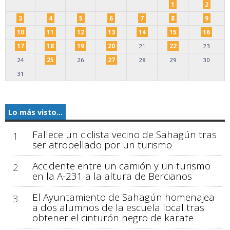
1
2
3
4
5
6
7
8
9
10
11
12
13
14
15
16
17
18
19
20
21
22
23
24
25
26
27
28
29
30
31
Lo más visto...
Fallece un ciclista vecino de Sahagún tras
1
ser atropellado por un turismo
Accidente entre un camión y un turismo
2
en la A-231 a la altura de Bercianos
El Ayuntamiento de Sahagún homenajea
3
a dos alumnos de la escuela local tras
obtener el cinturón negro de karate