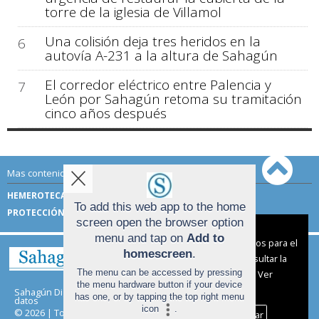
torre de la iglesia de Villamol
Una colisión deja tres heridos en la
6
autovía A-231 a la altura de Sahagún
El corredor eléctrico entre Palencia y
7
León por Sahagún retoma su tramitación
cinco años después
Mas contenido de Sahagún Digital:
HEMEROTECA
TÉRMINOS DE USO
To add this web app to the home
PROTECCIÓN DE DATOS
screen open the browser option
Aviso sobre el Uso de cookies:
menu and tap on
Add to
Utilizamos cookies nuestras y de terceros para el
homescreen
.
funcionamiento del digital. Puedes consultar la
The menu can be accessed by pressing
lista de cookies y como desconectarlas.
Ver
the menu hardware button if your device
nuestra Política de Privacidad y Cookies
Sahagún Digital |
Términos de uso
|
Protección de
has one, or by tapping the top right menu
datos
icon
.
© 2026 | Todos los derechos reservados
Aceptar Cookies
Personalizar