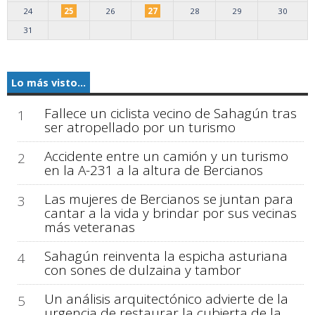
24
25
26
27
28
29
30
31
Lo más visto...
Fallece un ciclista vecino de Sahagún tras
1
ser atropellado por un turismo
Accidente entre un camión y un turismo
2
en la A-231 a la altura de Bercianos
Las mujeres de Bercianos se juntan para
3
cantar a la vida y brindar por sus vecinas
más veteranas
Sahagún reinventa la espicha asturiana
4
con sones de dulzaina y tambor
Un análisis arquitectónico advierte de la
5
urgencia de restaurar la cubierta de la