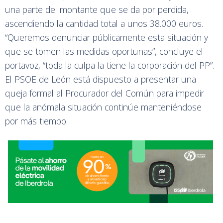
una parte del montante que se da por perdida,
ascendiendo la cantidad total a unos 38.000 euros.
“Queremos denunciar públicamente esta situación y
que se tomen las medidas oportunas”, concluye el
portavoz, “toda la culpa la tiene la corporación del PP”.
El PSOE de León está dispuesto a presentar una
queja formal al Procurador del Común para impedir
que la anómala situación continúe manteniéndose
por más tiempo.