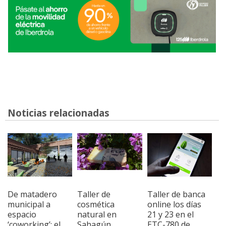
Noticias relacionadas
De matadero
Taller de
Taller de banca
municipal a
cosmética
online los días
espacio
natural en
21 y 23 en el
‘coworking’: el
Sahagún
ETC-780 de