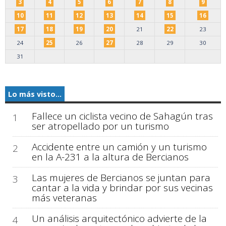
3
4
5
6
7
8
9
10
11
12
13
14
15
16
17
18
19
20
21
22
23
24
25
26
27
28
29
30
31
Lo más visto...
Fallece un ciclista vecino de Sahagún tras
1
ser atropellado por un turismo
Accidente entre un camión y un turismo
2
en la A-231 a la altura de Bercianos
Las mujeres de Bercianos se juntan para
3
cantar a la vida y brindar por sus vecinas
más veteranas
Un análisis arquitectónico advierte de la
4