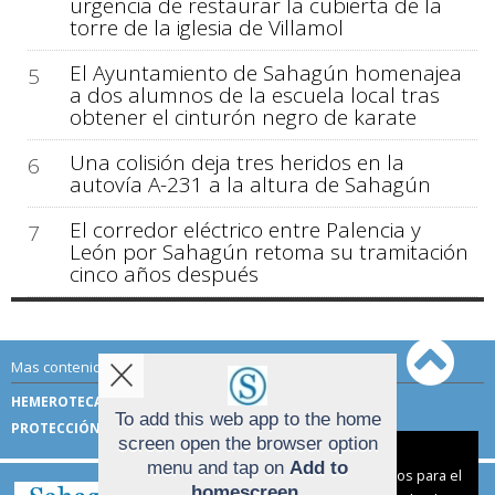
urgencia de restaurar la cubierta de la
torre de la iglesia de Villamol
El Ayuntamiento de Sahagún homenajea
5
a dos alumnos de la escuela local tras
obtener el cinturón negro de karate
Una colisión deja tres heridos en la
6
autovía A-231 a la altura de Sahagún
El corredor eléctrico entre Palencia y
7
León por Sahagún retoma su tramitación
cinco años después
Mas contenido de Sahagún Digital:
HEMEROTECA
TÉRMINOS DE USO
To add this web app to the home
PROTECCIÓN DE DATOS
screen open the browser option
Aviso sobre el Uso de cookies:
menu and tap on
Add to
Utilizamos cookies nuestras y de terceros para el
homescreen
.