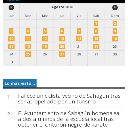
Agosto 2026
Lun
Mar
Mie
Jue
Vie
Sab
Dom
1
2
3
4
5
6
7
8
9
10
11
12
13
14
15
16
17
18
19
20
21
22
23
24
25
26
27
28
29
30
31
Lo más visto...
Fallece un ciclista vecino de Sahagún tras
1
ser atropellado por un turismo
El Ayuntamiento de Sahagún homenajea
2
a dos alumnos de la escuela local tras
obtener el cinturón negro de karate