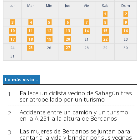
Lun
Mar
Mie
Jue
Vie
Sab
Dom
1
2
3
4
5
6
7
8
9
10
11
12
13
14
15
16
17
18
19
20
21
22
23
24
25
26
27
28
29
30
31
Lo más visto...
Fallece un ciclista vecino de Sahagún tras
1
ser atropellado por un turismo
Accidente entre un camión y un turismo
2
en la A-231 a la altura de Bercianos
Las mujeres de Bercianos se juntan para
3
cantar a la vida y brindar por sus vecinas