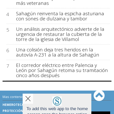
más veteranas
Sahagún reinventa la espicha asturiana
4
con sones de dulzaina y tambor
Un análisis arquitectónico advierte de la
5
urgencia de restaurar la cubierta de la
torre de la iglesia de Villamol
Una colisión deja tres heridos en la
6
autovía A-231 a la altura de Sahagún
El corredor eléctrico entre Palencia y
7
León por Sahagún retoma su tramitación
cinco años después
Mas contenido de Sahagún Digital:
HEMEROTECA
TÉRMINOS DE USO
To add this web app to the home
PROTECCIÓN DE DATOS