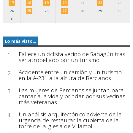
17
18
19
20
21
22
23
24
25
26
27
28
29
30
31
Lo más visto...
Fallece un ciclista vecino de Sahagún tras
1
ser atropellado por un turismo
Accidente entre un camión y un turismo
2
en la A-231 a la altura de Bercianos
Las mujeres de Bercianos se juntan para
3
cantar a la vida y brindar por sus vecinas
más veteranas
Un análisis arquitectónico advierte de la
4
urgencia de restaurar la cubierta de la
torre de la iglesia de Villamol