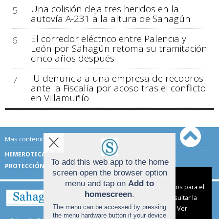
Una colisión deja tres heridos en la
5
autovía A-231 a la altura de Sahagún
El corredor eléctrico entre Palencia y
6
León por Sahagún retoma su tramitación
cinco años después
IU denuncia a una empresa de recobros
7
ante la Fiscalía por acoso tras el conflicto
en Villamuñío
Mas contenido de Sahagún Digital:
HEMEROTECA
TÉRMINOS DE USO
To add this web app to the home
PROTECCIÓN DE DATOS
screen open the browser option
Aviso sobre el Uso de cookies:
menu and tap on
Add to
Utilizamos cookies nuestras y de terceros para el
homescreen
.
funcionamiento del digital. Puedes consultar la
The menu can be accessed by pressing
lista de cookies y como desconectarlas.
Ver
the menu hardware button if your device