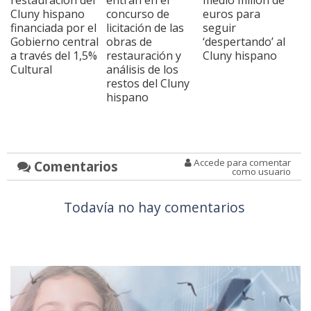
restauración del
entran en el
medio millón de
Cluny hispano
concurso de
euros para
financiada por el
licitación de las
seguir
Gobierno central
obras de
‘despertando’ al
a través del 1,5%
restauración y
Cluny hispano
Cultural
análisis de los
restos del Cluny
hispano
Accede para comentar
Comentarios
como usuario
Todavía no hay comentarios