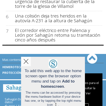
urgencia de restaurar la cubierta de la
torre de la iglesia de Villamol
Una colisión deja tres heridos en la
6
autovía A-231 a la altura de Sahagún
El corredor eléctrico entre Palencia y
7
León por Sahagún retoma su tramitación
cinco años después
Mas contenido de Sahagún Digital:
HEMEROTECA
TÉRMINOS DE USO
To add this web app to the home
PROTECCIÓN DE DATOS
screen open the browser option
Aviso sobre el Uso de cookies:
menu and tap on
Add to
Utilizamos cookies nuestras y de terceros para el
homescreen
.
funcionamiento del digital. Puedes consultar la
The menu can be accessed by pressing
lista de cookies y como desconectarlas.
Ver
the menu hardware button if your device
nuestra Política de Privacidad y Cookies
Sahagún Digital |
Términos de uso
|
Protección de
has one, or by tapping the top right menu
datos
icon
.