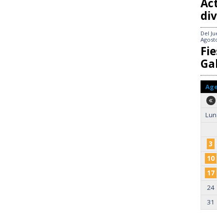
Act
div
Del
Ju
Agost
Fie
Gal
Ag
Lun
3
10
17
24
31