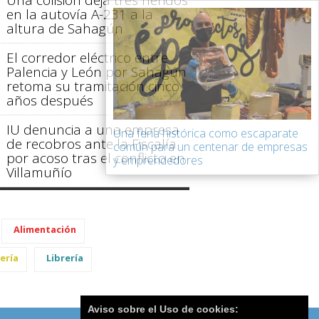
en la autovía A-231 a la
altura de Sahagún
El corredor eléctrico entre
Palencia y León por Sahagún
retoma su tramitación cinco
años después
IU denuncia a una empresa
Una feria histórica como escaparate
de recobros ante la Fiscalía
común para un centenar de empresas
por acoso tras el conflicto en
y emprendedores
Villamuñío
Alimentación
ería
Librería
Aviso sobre el Uso de cookies: