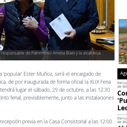
 responsable de Patrimonio Amelia Biaín y la alcaldesa, 
Ag
la ‘popular’ Ester Muñoz, será el encargado de
ica, de por inaugurada de forma oficial la XLIX Feria
Del
Lu
de 20
tendrá lugar el sábado, 29 de octubre, a las 12:30
Co
nto ferial, previsiblemente, junto a las instalaciones
'Pu
Le
Del
Lu
recepción previa en la Casa Consistorial a las 12:00
de 20