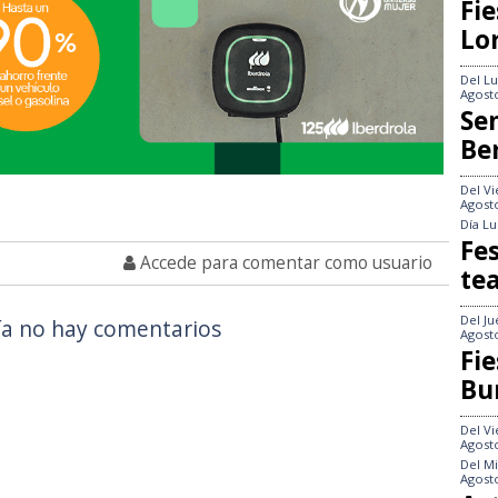
Fie
Lo
Del
Lu
Agost
Se
Be
Del
Vi
Agost
Día
Lu
Fes
Accede para comentar como usuario
te
Del
Ju
a no hay comentarios
Agost
Fie
Bu
Del
Vi
Agost
Del
Mi
Agost