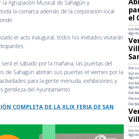
Abi
 la Agrupación Musical de Sahagún y
pa
 toda la comarca además de la corporación local
el
Conde.
Del
Mi
Agost
ado el acto inaugural, todos los invitados visitarán
Ve
rticipantes.
Vi
Sa
a será el sábado por la mañana, las puertas del
Día
Lu
s de Sahagún abrirán sus puertas el viernes por la
Del
Vi
Agost
 actividades para la gente menuda, exhibiciones y
Del
Ma
Agost
as gentileza del Ayuntamiento.
Día
Ma
Día
Ju
Día
Ma
ÓN COMPLETA DE LA XLIX FERIA DE SAN
Ve
Vil
Del
Vi
Agost