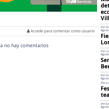
det
ec
Vi
Del
Vi
Agost
Accede para comentar como usuario
Fie
Lo
a no hay comentarios
Del
Lu
Agost
Se
Be
Del
Vi
Agost
Día
Lu
Fes
te
Del
Ju
Agost