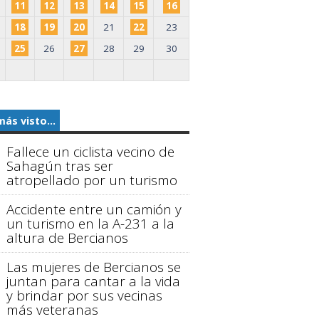
11
12
13
14
15
16
18
19
20
21
22
23
25
26
27
28
29
30
más visto...
Fallece un ciclista vecino de
Sahagún tras ser
atropellado por un turismo
Accidente entre un camión y
un turismo en la A-231 a la
altura de Bercianos
Las mujeres de Bercianos se
juntan para cantar a la vida
y brindar por sus vecinas
más veteranas