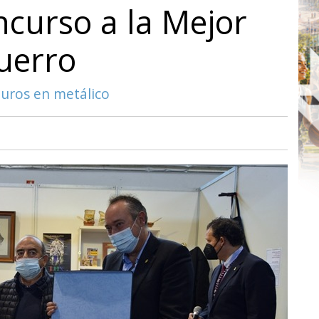
ncurso a la Mejor
uerro
uros en metálico