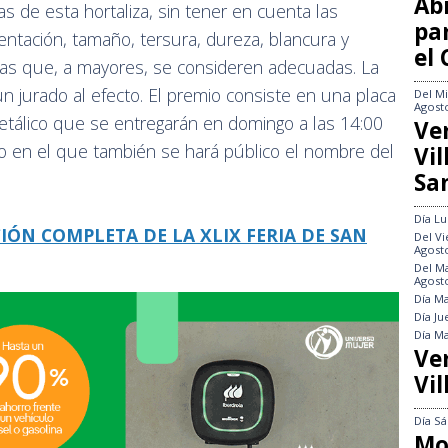
Abi
cas de esta hortaliza, sin tener en cuenta las
pa
entación, tamaño, tersura, dureza, blancura y
el
llas que, a mayores, se consideren adecuadas. La
 un jurado al efecto. El premio consiste en una placa
Del
Mi
Agost
tálico que se entregarán en domingo a las 14:00
Ve
to en el que también se hará público el nombre del
Vi
Sa
.
Día
Lu
ÓN COMPLETA DE LA XLIX FERIA DE SAN
Del
Vi
Agost
Del
Ma
Agost
Día
Ma
Día
Ju
Día
Ma
Ve
Vil
Día
Sá
Mo