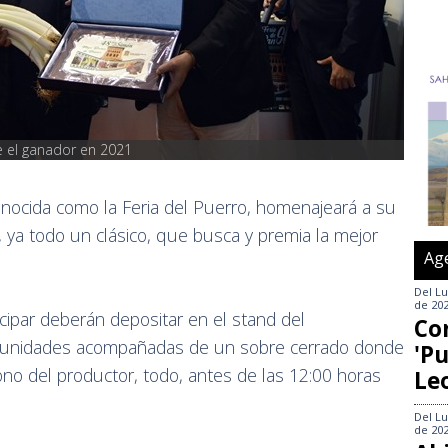
ue el ganador en 2021
onocida como la Feria del Puerro, homenajeará a su
, ya todo un clásico, que busca y premia la mejor
Ag
Del
Lu
de 20
cipar deberán depositar en el stand del
Co
 unidades acompañadas de un sobre cerrado donde
'Pu
fono del productor, todo, antes de las 12:00 horas
Le
Del
Lu
de 20