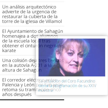
Un análisis arquitectónico
advierte de la urgencia de
restaurar la cubierta de la
torre de la iglesia de Villamol
El Ayuntamiento de Sahagún
homenajea a dos alumnos
de la escuela local tras
obtener el cinturón negro de
karate
Una colisión deja tres heridos
en la autovía A-231 a la
altura de Sahagún
El corredor eléctrico entre
La actuación del Coro Facundino
Palencia y León por Sahagún
cierra la programación de su XXIV
retoma su tramitación cinco
muestra
años después