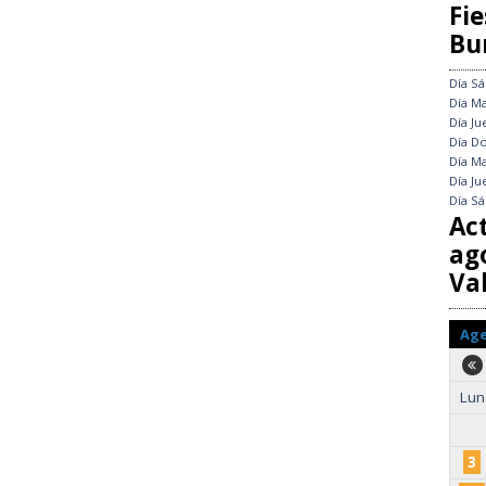
Fie
Bu
Día
Sá
Día
Ma
Día
Ju
Día
Do
Día
Ma
Día
Ju
Día
Sá
Ac
ag
Val
Ag
Lun
3