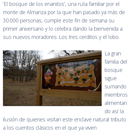
‘El bosque de los enanitos’, una ruta familiar por el
monte de Almanza por la que han pasado ya más de
30.000 personas, cumple este fin de semana su
primer aniversario y lo celebra dando la bienvenida a
sus nuevos moradores: Los tres cerditos y el lobo.
La gran
familia del
bosque
sigue
sumando
miembros
alimentan
do así la
ilusión de quienes visitan este enclave natural tributo
a los cuentos clásicos en el que ya viven