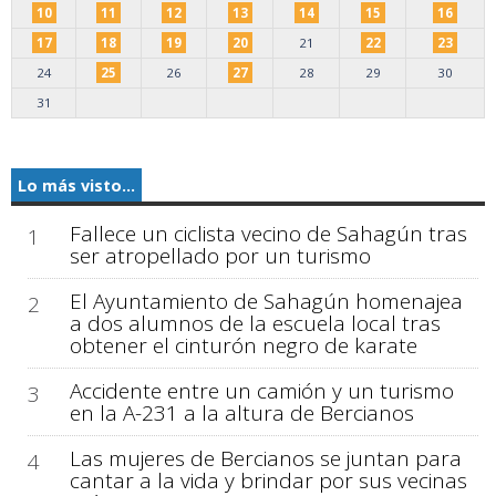
10
11
12
13
14
15
16
17
18
19
20
21
22
23
24
25
26
27
28
29
30
31
Lo más visto...
Fallece un ciclista vecino de Sahagún tras
1
ser atropellado por un turismo
El Ayuntamiento de Sahagún homenajea
2
a dos alumnos de la escuela local tras
obtener el cinturón negro de karate
Accidente entre un camión y un turismo
3
en la A-231 a la altura de Bercianos
Las mujeres de Bercianos se juntan para
4
cantar a la vida y brindar por sus vecinas