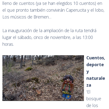
lleno de cuentos (ya se han elegidos 10 cuentos) en
el que pronto también convivirán Caperucita y el lobo,
Los músicos de Bremen…
La inauguración de la ampliación de la ruta tendrá
lugar el sábado, cinco de noviembre, a las 13:00
horas.
Cuentos,
deporte
y
naturale
za
‘El
bosque
de los