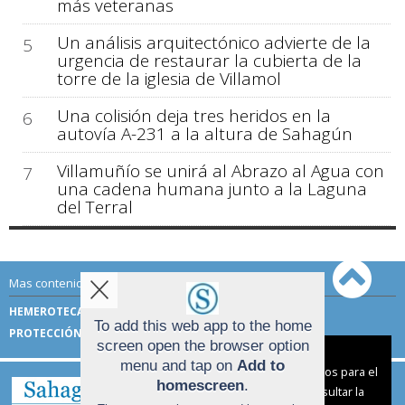
más veteranas
Un análisis arquitectónico advierte de la
5
urgencia de restaurar la cubierta de la
torre de la iglesia de Villamol
Una colisión deja tres heridos en la
6
autovía A-231 a la altura de Sahagún
Villamuñío se unirá al Abrazo al Agua con
7
una cadena humana junto a la Laguna
del Terral
Mas contenido de Sahagún Digital:
HEMEROTECA
TÉRMINOS DE USO
To add this web app to the home
PROTECCIÓN DE DATOS
screen open the browser option
Aviso sobre el Uso de cookies:
menu and tap on
Add to
Utilizamos cookies nuestras y de terceros para el
homescreen
.
funcionamiento del digital. Puedes consultar la