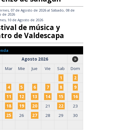
ernes, 07 de Agosto de 2026
al
Sábado, 08 de
o de 2026
nes, 10 de Agosto de 2026
tival de música y
atro de Valdescapa
enda
Agosto 2026
Mar
Mie
Jue
Vie
Sab
Dom
1
2
4
5
6
7
8
9
11
12
13
14
15
16
18
19
20
21
22
23
25
26
27
28
29
30