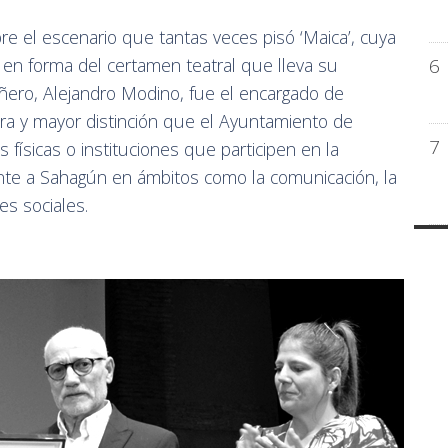
e el escenario que tantas veces pisó ‘Maica’, cuya
6
en forma del certamen teatral que lleva su
ero, Alejandro Modino, fue el encargado de
era y mayor distinción que el Ayuntamiento de
7
físicas o instituciones que participen en la
rente a Sahagún en ámbitos como la comunicación, la
es sociales.