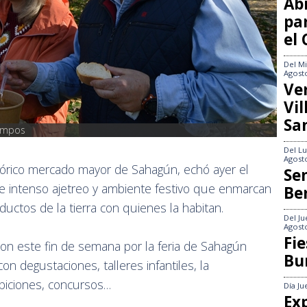
Abi
pa
el
Del
Mi
Agost
Ve
Vi
Sa
Campos
Del
Lu
Agost
stórico mercado mayor de Sahagún, echó ayer el
Se
de intenso ajetreo y ambiente festivo que enmarcan
Be
ductos de la tierra con quienes la habitan.
Del
Ju
Agost
Fie
n este fin de semana por la feria de Sahagún
Bu
on degustaciones, talleres infantiles, la
hibiciones, concursos…
Día
Ju
Exp