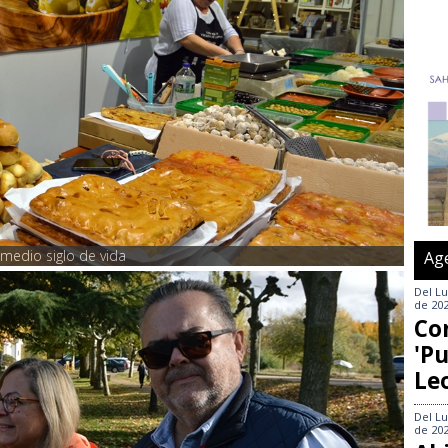
medio siglo de vida
Ag
Del
Lu
de 20
Co
'Pu
Le
Del
Lu
de 20