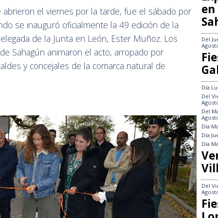
en
abrieron el viernes por la tarde, fue el sábado por
Sa
ando se inauguró oficialmente la 49 edición de la
delegada de la Junta en León, Ester Muñoz. Los
Del
Ju
Agost
 de Sahagún animaron el acto, arropado por
Fie
caldes y concejales de la comarca natural de
Gal
Día
Lu
Del
Vi
Agost
Del
Ma
Agost
Día
Ma
Día
Ju
Día
Ma
Ve
Vil
Del
Vi
Agost
Fie
Lo