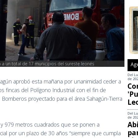
a un total de 17 municipios del sureste leonés
Ag
Del
Lu
de 20
hagún aprobó esta mañana por unanimidad ceder a
Co
s fincas del Polígono Industrial con el fin de
'Pu
e Bomberos proyectado para el área Sahagún-Tierra
Le
Del
Lu
de 20
Abi
0 y 979 metros cuadrados que se ponen a
pa
vincial por un plazo de 30 años “siempre que cumpla