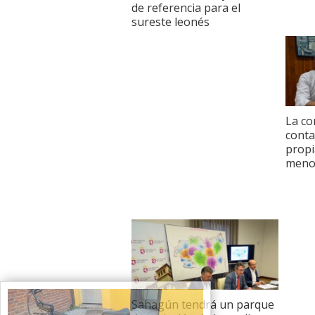
de referencia para el
sureste leonés
La co
conta
propi
menos
Sahagún tendrá un parque