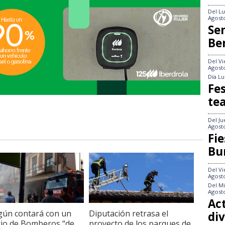
Del
Lu
Agost
Se
Be
Del
Vi
Agost
Día
Lu
Fes
te
Del
Ju
Agost
Fie
Bu
Del
Vi
Agost
Del
Mi
Agost
Act
ún contará con un
Diputación retrasa el
div
cio de Bomberos “de
proyecto de los parques de