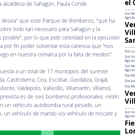
el
 la alcaldesa de Sahagún, Paula Conde.
Del
Mi
Agost
y desea" que este Parque de Bomberos, "que ha
Ve
sobre todo tan necesario para Sahagún y la
Vi
 posible", por lo que pide celeridad en la ejecución
Sa
a por fin poder solventar esta carencia que "nos
Día
Lu
ego en nuestra comarca por la falta de medios".
Del
Vi
Agost
Del
Ma
Agost
esta a un total de 17 municipios del sureste
Día
Ma
a, Castrotierra, Cea, Escobar, Gordaliza, Grajal,
Día
Ju
Día
Ma
onte, Valdepolo, Vallecillo, Villamartín, Villamol,
Ve
ón prevista es de seis bomberos profesionales -retén
Vil
on un vehículo autobomba rural pesado, un
Del
Vi
o, un vehículo de mando o/y vehículo de rescate y
Agost
Fie
Lo