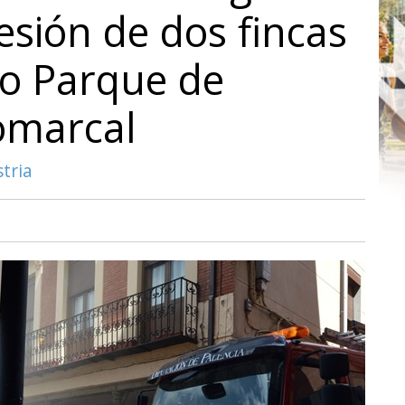
esión de dos fincas
ro Parque de
omarcal
tria