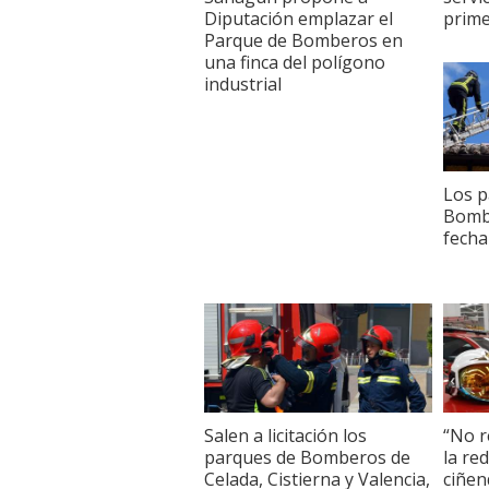
Diputación emplazar el
prime
Parque de Bomberos en
una finca del polígono
industrial
Los p
Bomb
fecha
Salen a licitación los
“No r
parques de Bomberos de
la re
Celada, Cistierna y Valencia,
ciñen