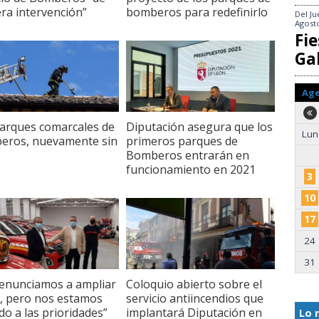
ra intervención”
bomberos para redefinirlo
Del
Ju
Agost
Fie
Gal
Ag
arques comarcales de
Diputación asegura que los
Lun
eros, nuevamente sin
primeros parques de
Bomberos entrarán en
funcionamiento en 2021
3
10
17
24
31
enunciamos a ampliar
Coloquio abierto sobre el
d, pero nos estamos
servicio antiincendios que
do a las prioridades”
implantará Diputación en
Lo 