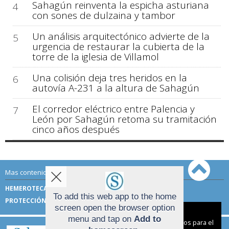
Sahagún reinventa la espicha asturiana
4
con sones de dulzaina y tambor
Un análisis arquitectónico advierte de la
5
urgencia de restaurar la cubierta de la
torre de la iglesia de Villamol
Una colisión deja tres heridos en la
6
autovía A-231 a la altura de Sahagún
El corredor eléctrico entre Palencia y
7
León por Sahagún retoma su tramitación
cinco años después
Mas contenido de Sahagún Digital:
HEMEROTECA
TÉRMINOS DE USO
To add this web app to the home
PROTECCIÓN DE DATOS
screen open the browser option
Aviso sobre el Uso de cookies:
menu and tap on
Add to
Utilizamos cookies nuestras y de terceros para el