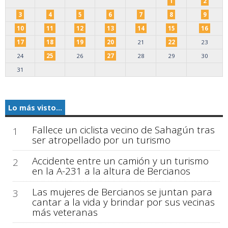
1
2
3
4
5
6
7
8
9
10
11
12
13
14
15
16
17
18
19
20
21
22
23
24
25
26
27
28
29
30
31
Lo más visto...
Fallece un ciclista vecino de Sahagún tras
1
ser atropellado por un turismo
Accidente entre un camión y un turismo
2
en la A-231 a la altura de Bercianos
Las mujeres de Bercianos se juntan para
3
cantar a la vida y brindar por sus vecinas
más veteranas