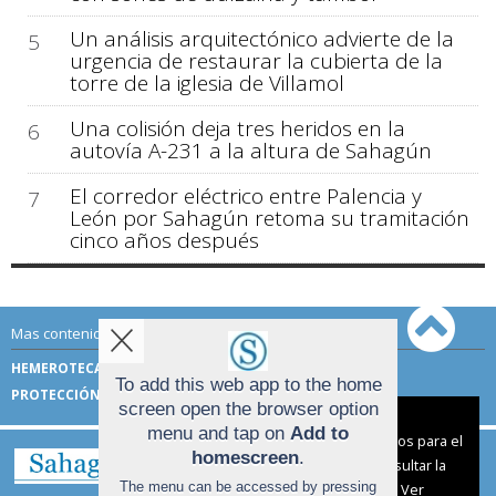
Un análisis arquitectónico advierte de la
5
urgencia de restaurar la cubierta de la
torre de la iglesia de Villamol
Una colisión deja tres heridos en la
6
autovía A-231 a la altura de Sahagún
El corredor eléctrico entre Palencia y
7
León por Sahagún retoma su tramitación
cinco años después
Mas contenido de Sahagún Digital:
HEMEROTECA
TÉRMINOS DE USO
To add this web app to the home
PROTECCIÓN DE DATOS
screen open the browser option
Aviso sobre el Uso de cookies:
menu and tap on
Add to
Utilizamos cookies nuestras y de terceros para el
homescreen
.
funcionamiento del digital. Puedes consultar la
The menu can be accessed by pressing
lista de cookies y como desconectarlas.
Ver