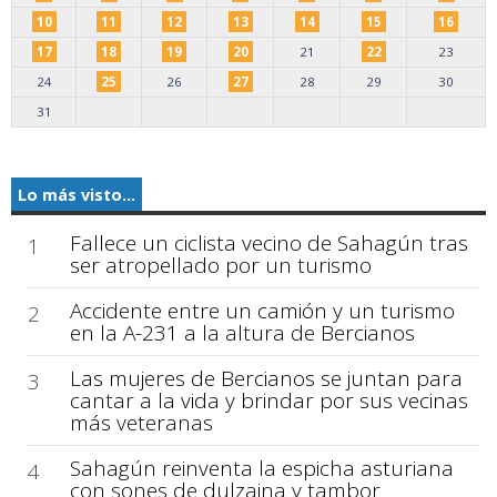
10
11
12
13
14
15
16
17
18
19
20
21
22
23
24
25
26
27
28
29
30
31
Lo más visto...
Fallece un ciclista vecino de Sahagún tras
1
ser atropellado por un turismo
Accidente entre un camión y un turismo
2
en la A-231 a la altura de Bercianos
Las mujeres de Bercianos se juntan para
3
cantar a la vida y brindar por sus vecinas
más veteranas
Sahagún reinventa la espicha asturiana
4
con sones de dulzaina y tambor