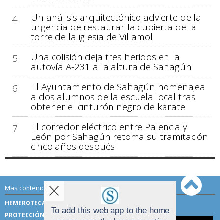
Un análisis arquitectónico advierte de la
4
urgencia de restaurar la cubierta de la
torre de la iglesia de Villamol
Una colisión deja tres heridos en la
5
autovía A-231 a la altura de Sahagún
El Ayuntamiento de Sahagún homenajea
6
a dos alumnos de la escuela local tras
obtener el cinturón negro de karate
El corredor eléctrico entre Palencia y
7
León por Sahagún retoma su tramitación
cinco años después
Mas contenido de Sahagún Digital:
HEMEROTECA
TÉRMINOS DE USO
To add this web app to the home
PROTECCIÓN DE DATOS