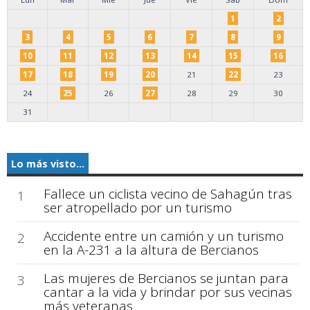
1
2
3
4
5
6
7
8
9
10
11
12
13
14
15
16
17
18
19
20
21
22
23
24
25
26
27
28
29
30
31
Lo más visto...
Fallece un ciclista vecino de Sahagún tras
1
ser atropellado por un turismo
Accidente entre un camión y un turismo
2
en la A-231 a la altura de Bercianos
Las mujeres de Bercianos se juntan para
3
cantar a la vida y brindar por sus vecinas
más veteranas