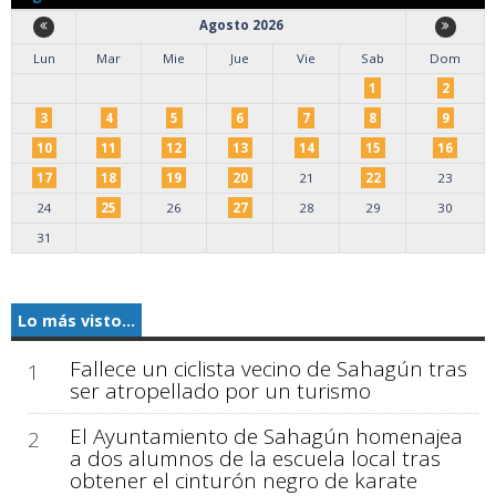
Agosto 2026
Lun
Mar
Mie
Jue
Vie
Sab
Dom
1
2
3
4
5
6
7
8
9
10
11
12
13
14
15
16
17
18
19
20
21
22
23
24
25
26
27
28
29
30
31
Lo más visto...
Fallece un ciclista vecino de Sahagún tras
1
ser atropellado por un turismo
El Ayuntamiento de Sahagún homenajea
2
a dos alumnos de la escuela local tras
obtener el cinturón negro de karate