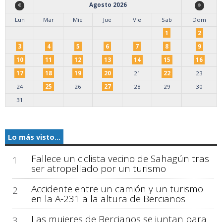
Agosto 2026
Lun
Mar
Mie
Jue
Vie
Sab
Dom
1
2
3
4
5
6
7
8
9
10
11
12
13
14
15
16
17
18
19
20
21
22
23
24
25
26
27
28
29
30
31
Lo más visto...
Fallece un ciclista vecino de Sahagún tras
1
ser atropellado por un turismo
Accidente entre un camión y un turismo
2
en la A-231 a la altura de Bercianos
Las mujeres de Bercianos se juntan para
3