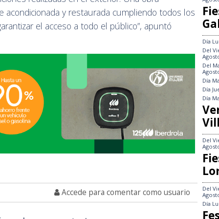
Fie
e acondicionada y restaurada cumpliendo todos los
Gal
arantizar el acceso a todo el público”, apuntó
Día
Lu
Del
Vi
Agost
Del
Ma
Agost
Día
Ma
Día
Ju
Día
Ma
Ve
Vil
Del
Vi
Agost
Fie
Lo
Del
Vi
Accede para comentar como usuario
Agost
Día
Lu
Fes