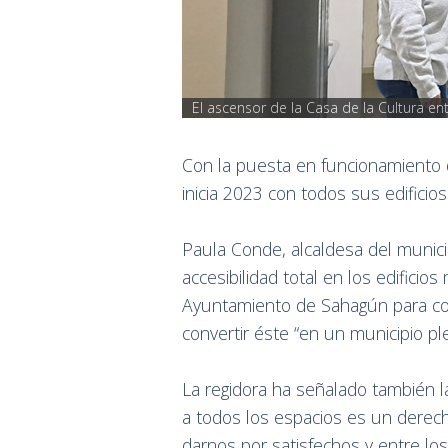
El ascensor de la Casa de la Cultura e
Con la puesta en funcionamiento 
inicia 2023 con todos sus edificio
Paula Conde, alcaldesa del munici
accesibilidad total en los edifici
Ayuntamiento de Sahagún para cont
convertir éste “en un municipio p
La regidora ha señalado también l
a todos los espacios es un derec
darnos por satisfechos y entre lo