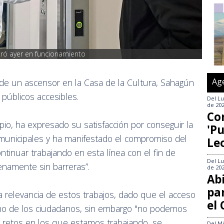
ntró ayer en funcionamiento
Ag
de un ascensor en la Casa de la Cultura, Sahagún
s públicos accesibles.
Del
Lu
de 20
Co
pio, ha expresado su satisfacción por conseguir la
'Pu
os municipales y ha manifestado el compromiso del
Le
inuar trabajando en esta línea con el fin de
Del
Lu
lenamente sin barreras”.
de 20
Abi
pa
a relevancia de estos trabajos, dado que el acceso
el
ho de los ciudadanos, sin embargo "no podemos
s retos en los que estamos trabajando, se
Del
Mi