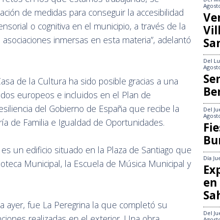
Agost
ción de medidas para conseguir la accesibilidad
Ve
sorial o cognitiva en el municipio, a través de la
Vi
 asociaciones inmersas en esta materia”, adelantó
Sa
Del
Lu
Agost
Se
Casa de la Cultura ha sido posible gracias a una
Be
dos europeos e incluidos en el Plan de
siliencia del Gobierno de España que recibe la
Del
Ju
Agost
ía de Familia e Igualdad de Oportunidades.
Fie
Bu
es un edificio situado en la Plaza de Santiago que
Día
Ju
lioteca Municipal, la Escuela de Música Municipal y
Exp
en
Sa
da ayer, fue La Peregrina la que completó su
Del
Ju
nciones realizadas en el exterior. Una obra
Agost