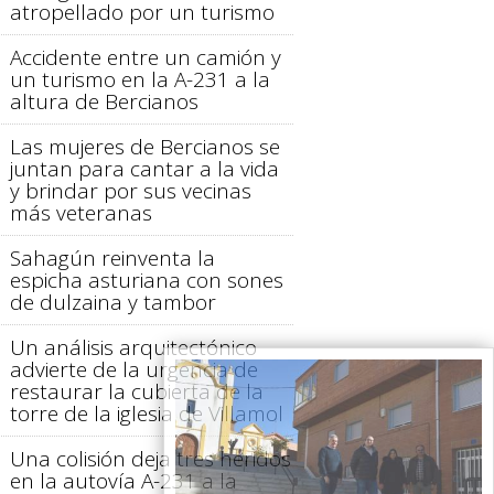
atropellado por un turismo
Accidente entre un camión y
un turismo en la A-231 a la
altura de Bercianos
Las mujeres de Bercianos se
juntan para cantar a la vida
y brindar por sus vecinas
más veteranas
Sahagún reinventa la
espicha asturiana con sones
de dulzaina y tambor
Un análisis arquitectónico
advierte de la urgencia de
restaurar la cubierta de la
torre de la iglesia de Villamol
Una colisión deja tres heridos
en la autovía A-231 a la