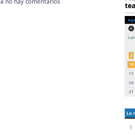
a no hay comentarios
te
Ag
Lun
3
10
17
24
31
Lo 
1