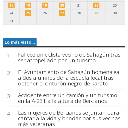
17
18
19
20
21
22
23
24
25
26
27
28
29
30
31
Lo más visto...
Fallece un ciclista vecino de Sahagún tras
1
ser atropellado por un turismo
El Ayuntamiento de Sahagún homenajea
2
a dos alumnos de la escuela local tras
obtener el cinturón negro de karate
Accidente entre un camión y un turismo
3
en la A-231 a la altura de Bercianos
Las mujeres de Bercianos se juntan para
4
cantar a la vida y brindar por sus vecinas
más veteranas