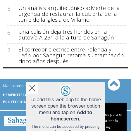
Un análisis arquitectónico advierte de la
5
urgencia de restaurar la cubierta de la
torre de la iglesia de Villamol
Una colisión deja tres heridos en la
6
autovía A-231 a la altura de Sahagún
El corredor eléctrico entre Palencia y
7
León por Sahagún retoma su tramitación
cinco años después
Mas contenido de Sahagún Digital:
HEMEROTECA
TÉRMINOS DE USO
To add this web app to the home
PROTECCIÓN DE DATOS
screen open the browser option
Aviso sobre el Uso de cookies:
menu and tap on
Add to
Utilizamos cookies nuestras y de terceros para el
homescreen
.
funcionamiento del digital. Puedes consultar la
The menu can be accessed by pressing
lista de cookies y como desconectarlas.
Ver