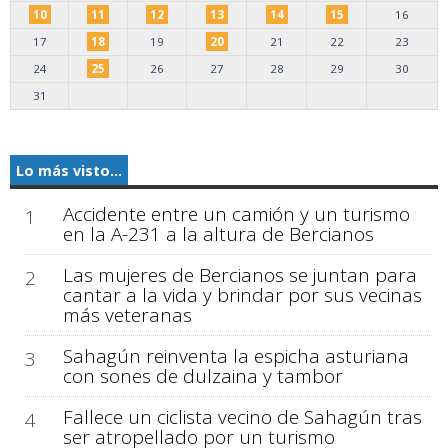
10
11
12
13
14
15
16
17
18
19
20
21
22
23
24
25
26
27
28
29
30
31
Lo más visto...
Accidente entre un camión y un turismo
1
en la A-231 a la altura de Bercianos
Las mujeres de Bercianos se juntan para
2
cantar a la vida y brindar por sus vecinas
más veteranas
Sahagún reinventa la espicha asturiana
3
con sones de dulzaina y tambor
Fallece un ciclista vecino de Sahagún tras
4
ser atropellado por un turismo