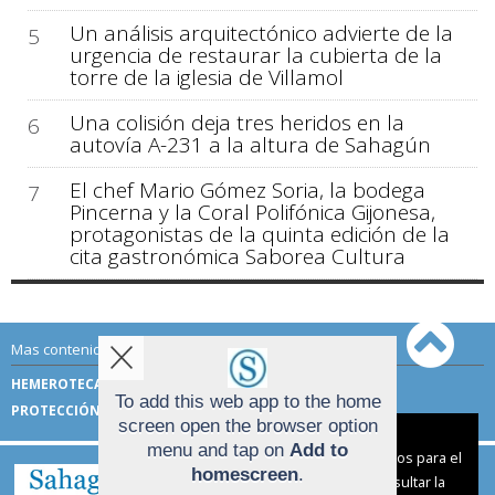
Un análisis arquitectónico advierte de la
5
urgencia de restaurar la cubierta de la
torre de la iglesia de Villamol
Una colisión deja tres heridos en la
6
autovía A-231 a la altura de Sahagún
El chef Mario Gómez Soria, la bodega
7
Pincerna y la Coral Polifónica Gijonesa,
protagonistas de la quinta edición de la
cita gastronómica Saborea Cultura
Mas contenido de Sahagún Digital:
HEMEROTECA
TÉRMINOS DE USO
To add this web app to the home
PROTECCIÓN DE DATOS
screen open the browser option
Aviso sobre el Uso de cookies:
menu and tap on
Add to
Utilizamos cookies nuestras y de terceros para el
homescreen
.
funcionamiento del digital. Puedes consultar la