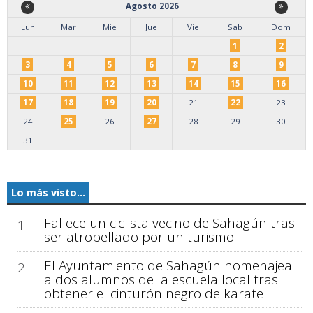
Agosto 2026
Lun
Mar
Mie
Jue
Vie
Sab
Dom
1
2
3
4
5
6
7
8
9
10
11
12
13
14
15
16
17
18
19
20
21
22
23
24
25
26
27
28
29
30
31
Lo más visto...
Fallece un ciclista vecino de Sahagún tras
1
ser atropellado por un turismo
El Ayuntamiento de Sahagún homenajea
2
a dos alumnos de la escuela local tras
obtener el cinturón negro de karate