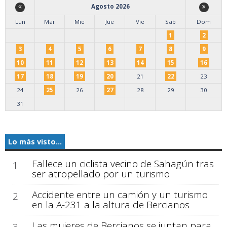
Agosto 2026
Lun
Mar
Mie
Jue
Vie
Sab
Dom
1
2
3
4
5
6
7
8
9
10
11
12
13
14
15
16
17
18
19
20
21
22
23
24
25
26
27
28
29
30
31
Lo más visto...
Fallece un ciclista vecino de Sahagún tras
1
ser atropellado por un turismo
Accidente entre un camión y un turismo
2
en la A-231 a la altura de Bercianos
Las mujeres de Bercianos se juntan para