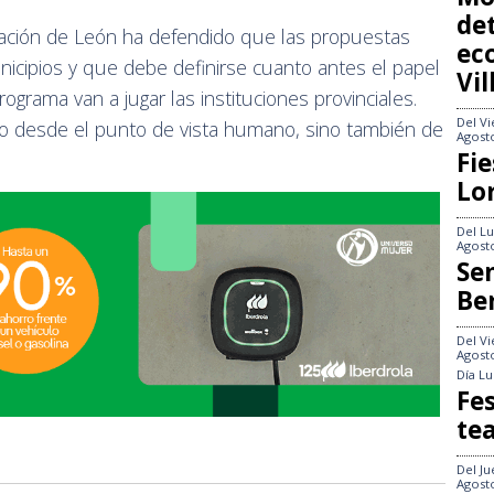
det
utación de León ha defendido que las propuestas
ec
nicipios y que debe definirse cuanto antes el papel
Vi
ograma van a jugar las instituciones provinciales.
Del
Vi
o desde el punto de vista humano, sino también de
Agost
Fie
Lo
Del
Lu
Agost
Se
Be
Del
Vi
Agost
Día
Lu
Fes
te
Del
Ju
Agost