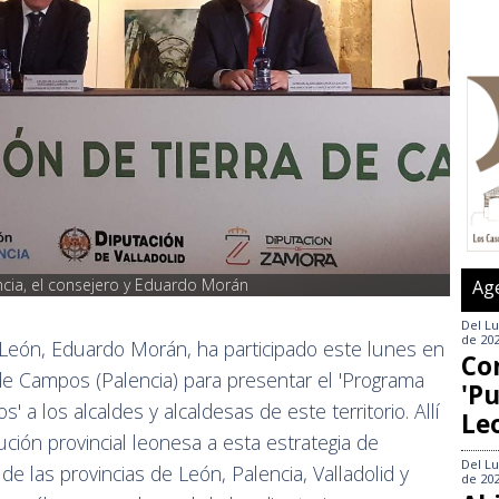
ncia, el consejero y Eduardo Morán
Ag
Del
Lu
de 20
 León, Eduardo Morán, ha participado este lunes en
Co
de Campos (Palencia) para presentar el 'Programa
'Pu
 a los alcaldes y alcaldesas de este territorio. Allí
Le
ución provincial leonesa a esta estrategia de
Del
Lu
de las provincias de León, Palencia, Valladolid y
de 20