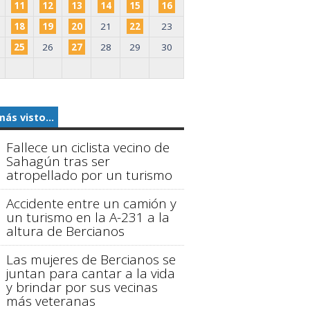
11
12
13
14
15
16
18
19
20
21
22
23
25
26
27
28
29
30
más visto...
Fallece un ciclista vecino de
Sahagún tras ser
atropellado por un turismo
Accidente entre un camión y
un turismo en la A-231 a la
altura de Bercianos
Las mujeres de Bercianos se
juntan para cantar a la vida
y brindar por sus vecinas
más veteranas