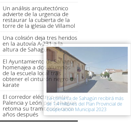
Un análisis arquitectónico
advierte de la urgencia de
restaurar la cubierta de la
torre de la iglesia de Villamol
Una colisión deja tres heridos
en la autovía A-231 a la
altura de Sahagún
El Ayuntamiento de Sahagún
homenajea a dos alumnos
de la escuela local tras
obtener el cinturón negro de
karate
El corredor eléctrico entre
La comarca de Sahagún recibirá más
Palencia y León por Sahagún
de 1,4 millones del Plan Provincial de
retoma su tramitación cinco
Cooperación Municipal 2023
años después