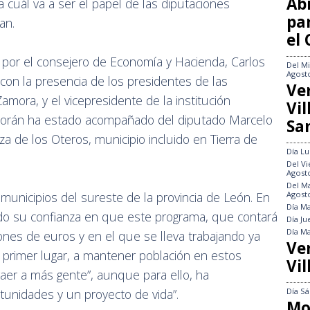
Abi
 cuál va a ser el papel de las diputaciones
pa
lan.
el
por el consejero de Economía y Hacienda, Carlos
Del
Mi
Agost
con la presencia de los presidentes de las
Ve
amora, y el vicepresidente de la institución
Vi
o Morán ha estado acompañado del diputado Marcelo
Sa
a de los Oteros, municipio incluido en Tierra de
Día
Lu
Del
Vi
Agost
Del
Ma
Agost
municipios del sureste de la provincia de León. En
Día
Ma
do su confianza en que este programa, que contará
Día
Ju
Día
Ma
lones de euros y en el que se lleva trabajando ya
Ve
primer lugar, a mantener población en estos
Vil
raer a más gente”, aunque para ello, ha
Día
Sá
tunidades y un proyecto de vida”.
Mo