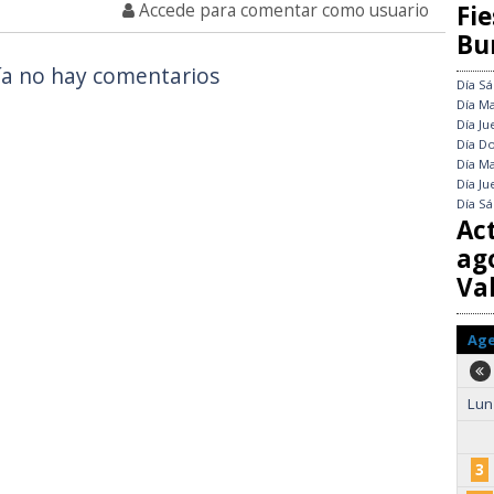
Accede para comentar como usuario
Fie
Bu
a no hay comentarios
Día
Sá
Día
Ma
Día
Ju
Día
Do
Día
Ma
Día
Ju
Día
Sá
Ac
ag
Val
Ag
Lun
3